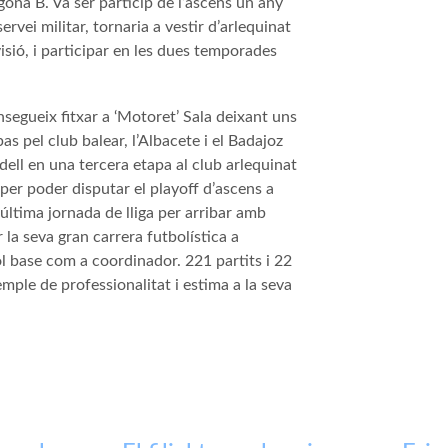
na B. Va ser partícip de l’ascens un any
rvei militar, tornaria a vestir d’arlequinat
sió, i participar en les dues temporades
egueix fitxar a ‘Motoret’ Sala deixant uns
as pel club balear, l’Albacete i el Badajoz
dell en una tercera etapa al club arlequinat
 per poder disputar el playoff d’ascens a
última jornada de lliga per arribar amb
a seva gran carrera futbolística a
ol base com a coordinador. 221 partits i 22
emple de professionalitat i estima a la seva