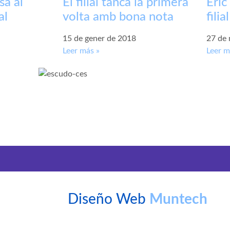
a al
El filial tanca la primera
Eric
al
volta amb bona nota
filial
15 de gener de 2018
27 de
Leer más »
Leer m
Diseño Web
Muntech