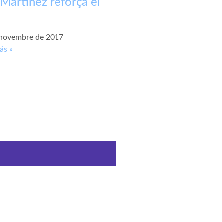
 Martínez reforça el
 novembre de 2017
ás »