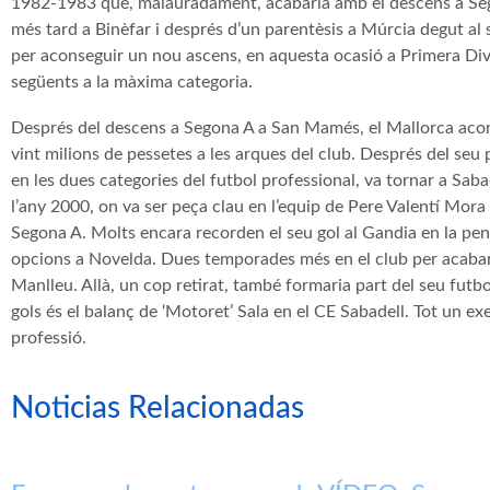
1982-1983 que, malauradament, acabaria amb el descens a Sego
més tard a Binèfar i després d’un parentèsis a Múrcia degut al se
per aconseguir un nou ascens, en aquesta ocasió a Primera Divi
següents a la màxima categoria.
Després del descens a Segona A a San Mamés, el Mallorca acons
vint milions de pessetes a les arques del club. Després del seu p
en les dues categories del futbol professional, va tornar a Saba
l’any 2000, on va ser peça clau en l’equip de Pere Valentí Mora
Segona A. Molts encara recorden el seu gol al Gandia en la pen
opcions a Novelda. Dues temporades més en el club per acabar l
Manlleu. Allà, un cop retirat, també formaria part del seu futb
gols és el balanç de ‘Motoret’ Sala en el CE Sabadell. Tot un ex
professió.
Noticias Relacionadas