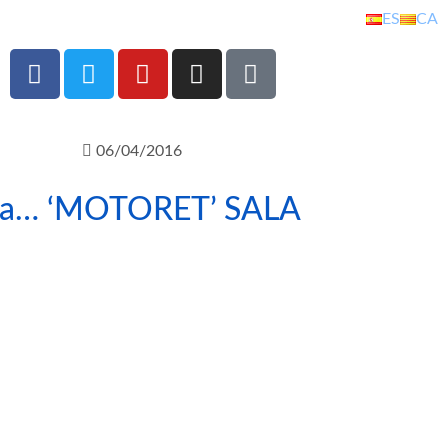
ES
CA
06/04/2016
m a… ‘MOTORET’ SALA