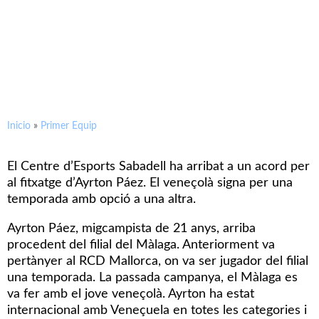
Ayrton Páez, un reforç per al
filial
Inicio
»
Primer Equip
El Centre d’Esports Sabadell ha arribat a un acord per
al fitxatge d’Ayrton Páez. El veneçolà signa per una
temporada amb opció a una altra.
Ayrton Páez, migcampista de 21 anys, arriba
procedent del filial del Màlaga. Anteriorment va
pertànyer al RCD Mallorca, on va ser jugador del filial
una temporada. La passada campanya, el Màlaga es
va fer amb el jove veneçolà. Ayrton ha estat
internacional amb Veneçuela en totes les categories i