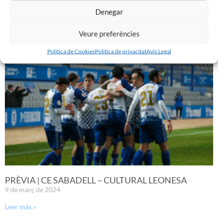
EL SABADELL EMPATA DAVANT LA CULTURAL A LA
Denegar
NOVA CREU ALTA
10 de març de 2024
Veure preferències
Leer más »
Politica de Cookies
Politica de privacitat
Avis Legal
PRÈVIA | CE SABADELL – CULTURAL LEONESA
9 de març de 2024
Leer más »