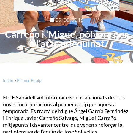
02/08/2016
Carreño i ‘Migue’, pólvora per
a l’atac arlequinat
Inicio
»
Primer Equip
El CE Sabadell vol informar els seus aficionats de dues
noves incorporacions al primer equip per aquesta
temporada. Es tracta de Migue Ángel García Fernández
i Enrique Javier Carreño Salvago, Migue i Carreño,
mitjapunta i davanter centre, que venen a reforçar la
part ofensiva de l’equip de Jose Solivelles.