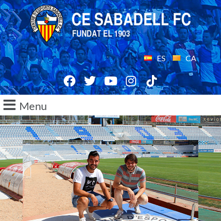
ES
CA
Menu