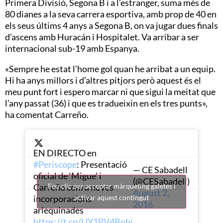
Primera Divisió, Segona B i a l’estranger, suma més de
80 dianes a la seva carrera esportiva, amb prop de 40 en
els seus últims 4 anys a Segona B, on va jugar dues finals
d’ascens amb Huracán i Hospitalet. Va arribar a ser
internacional sub-19 amb Espanya.
«Sempre he estat l’home gol quan he arribat a un equip.
Hi ha anys millors i d’altres pitjors però aquest és el
meu punt fort i espero marcar ni que sigui la meitat que
l’any passat (36) i que es tradueixin en els tres punts»,
ha comentat Carreño.
EN DIRECTO en
#Periscope
: Presentació
— CE Sabadell
oficial de ‘Migue’ i
(@CESabadell)
Carreño com a noves
Feu clic per acceptar màrqueting galetes i
August 2,
incorporacions
activar aquest contingut
2016
arlequinades
https://t.co/UY1PV4Bobj