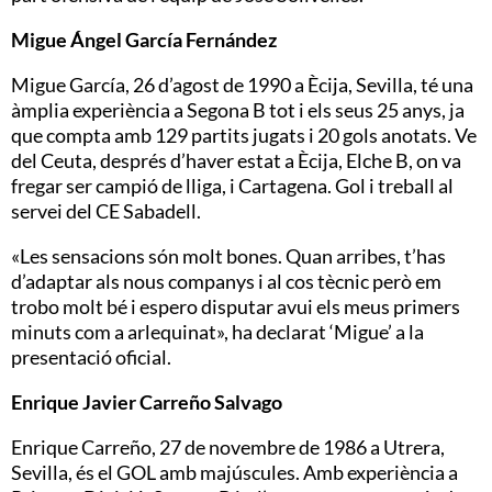
Migue Ángel García Fernández
Migue García, 26 d’agost de 1990 a Ècija, Sevilla, té una
àmplia experiència a Segona B tot i els seus 25 anys, ja
que compta amb 129 partits jugats i 20 gols anotats. Ve
del Ceuta, després d’haver estat a Ècija, Elche B, on va
fregar ser campió de lliga, i Cartagena. Gol i treball al
servei del CE Sabadell.
«Les sensacions són molt bones. Quan arribes, t’has
d’adaptar als nous companys i al cos tècnic però em
trobo molt bé i espero disputar avui els meus primers
minuts com a arlequinat», ha declarat ‘Migue’ a la
presentació oficial.
Enrique Javier Carreño Salvago
Enrique Carreño, 27 de novembre de 1986 a Utrera,
Sevilla, és el GOL amb majúscules. Amb experiència a