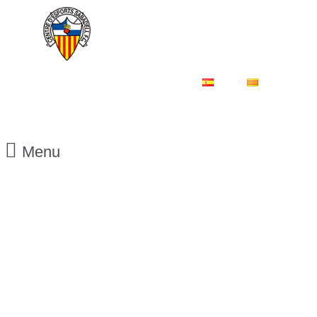
ES
CA
Menu