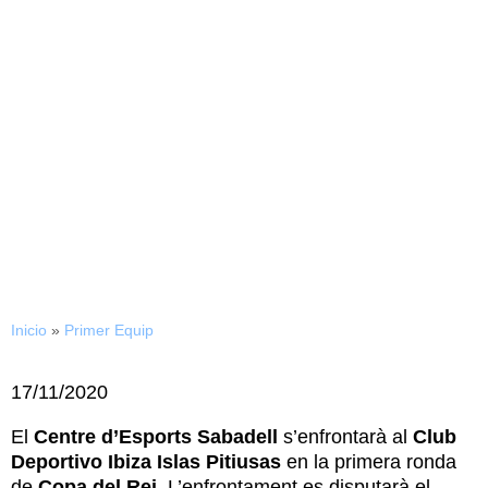
17/11/2020
CD Ibiza Islas Pitiusas és el
primer rival de la Copa del
Rei
Inicio
»
Primer Equip
17/11/2020
El
Centre d’Esports Sabadell
s’enfrontarà al
Club
Deportivo Ibiza Islas Pitiusas
en la primera ronda
de
Copa del Rei
. L’enfrontament es disputarà el