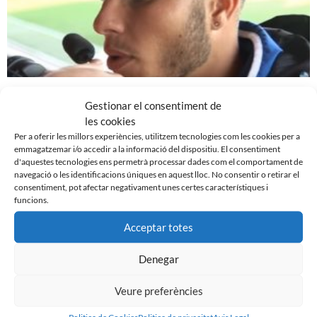
REACCIONS DESPRÉS DE LA DERROTA CONTRA EL
Gestionar el consentiment de
VALENCIA MESTALLA
les cookies
21 de desembre de 2015
Per a oferir les millors experiències, utilitzem tecnologies com les cookies per a
emmagatzemar i/o accedir a la informació del dispositiu. El consentiment
Leer más »
d'aquestes tecnologies ens permetrà processar dades com el comportament de
navegació o les identificacions úniques en aquest lloc. No consentir o retirar el
consentiment, pot afectar negativament unes certes característiques i
funcions.
Acceptar totes
Denegar
Veure preferències
Politica de Cookies
Politica de privacitat
Avis Legal