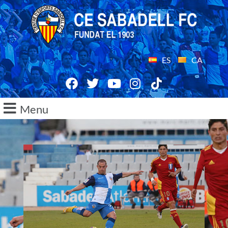
ES
CA
Menu