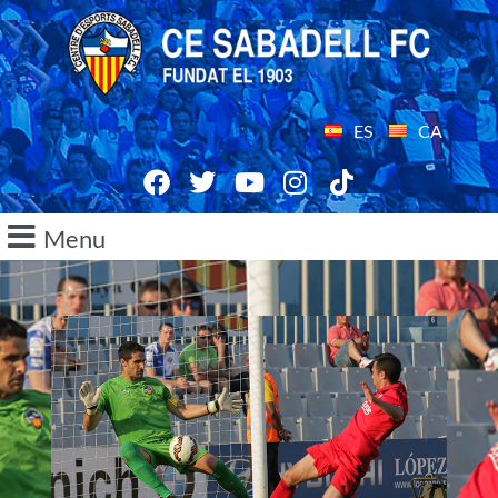
ES
CA
Menu