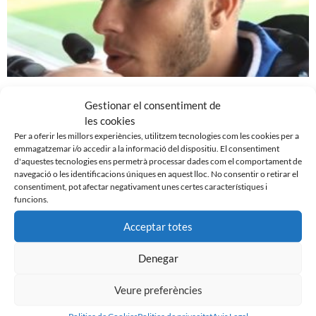
REACCIONS DESPRÉS DE LA DERROTA CONTRA EL
Gestionar el consentiment de
VALENCIA MESTALLA
les cookies
21 de desembre de 2015
Per a oferir les millors experiències, utilitzem tecnologies com les cookies per a
emmagatzemar i/o accedir a la informació del dispositiu. El consentiment
Leer más »
d'aquestes tecnologies ens permetrà processar dades com el comportament de
navegació o les identificacions úniques en aquest lloc. No consentir o retirar el
consentiment, pot afectar negativament unes certes característiques i
funcions.
Acceptar totes
Denegar
Veure preferències
Politica de Cookies
Politica de privacitat
Avis Legal