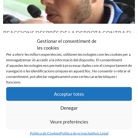
REACCIONS DESPRÉS DE LA DERROTA CONTRA EL
VALENCIA MESTALLA
Gestionar el consentiment de
21 de desembre de 2015
les cookies
Per a oferir les millors experiències, utilitzem tecnologies com les cookies per a
Leer más »
emmagatzemar i/o accedir a la informació del dispositiu. El consentiment
d'aquestes tecnologies ens permetrà processar dades com el comportament de
navegació o les identificacions úniques en aquest lloc. No consentir o retirar el
consentiment, pot afectar negativament unes certes característiques i
funcions.
Acceptar totes
Denegar
Veure preferències
Politica de Cookies
Politica de privacitat
Avis Legal