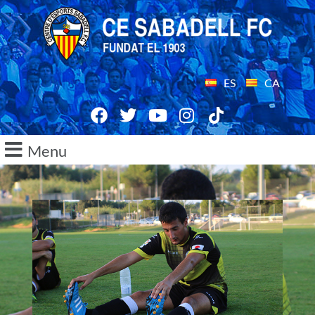
ES
CA
Menu