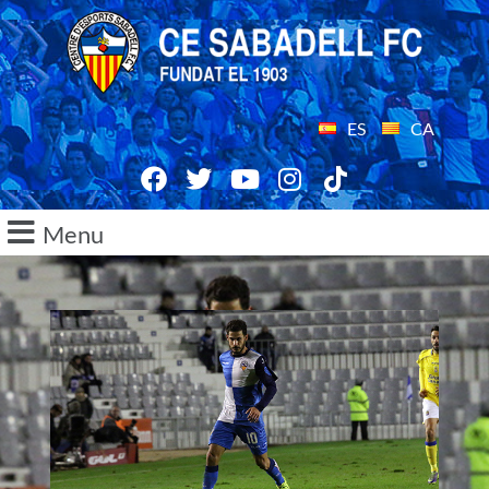
ES
CA
Menu