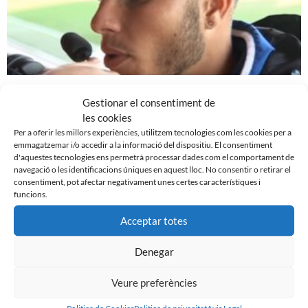
REACCIONS DESPRÉS DE LA DERROTA CONTRA EL
Gestionar el consentiment de
VALENCIA MESTALLA
les cookies
21 de desembre de 2015
Per a oferir les millors experiències, utilitzem tecnologies com les cookies per a
emmagatzemar i/o accedir a la informació del dispositiu. El consentiment
Leer más »
d'aquestes tecnologies ens permetrà processar dades com el comportament de
navegació o les identificacions úniques en aquest lloc. No consentir o retirar el
consentiment, pot afectar negativament unes certes característiques i
funcions.
Acceptar totes
Denegar
Veure preferències
Politica de Cookies
Politica de privacitat
Avis Legal