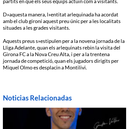
partits en què els seus equips actuïn com a visitants.
D»aquesta manera, l»entitat arlequinada ha acordat
amb el club gironí aquest preu únic per a les localitats
situades a les grades visitants.
Aquests preus s»estipulen per a la novena jornada de la
Lliga Adelante, quan els arlequinats rebin la visita del
Girona FC a la Nova Creu Alta, i per a la trentena
jornada de competició, quan els jugadors dirigits per
Miquel Olmo es desplacin a Montilivi.
Noticias Relacionadas