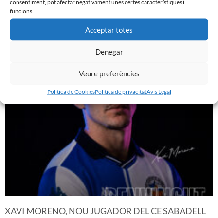
consentiment, pot afectar negativament unes certes característiques i
funcions.
Acceptar totes
JA DISPONIBLE LA PRIMERA EQUIPACIÓ DE LA
TEMPORADA 26/27
Denegar
29 de juliol de 2026
Leer más »
Veure preferències
Politica de Cookies
Politica de privacitat
Avis Legal
XAVI MORENO, NOU JUGADOR DEL CE SABADELL