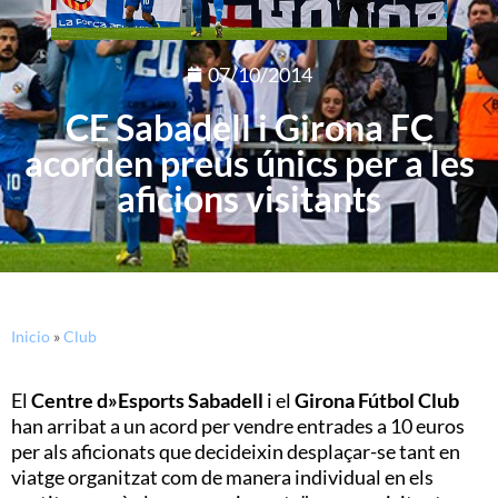
07/10/2014
CE Sabadell i Girona FC
acorden preus únics per a les
aficions visitants
Inicio
»
Club
El
Centre d»Esports Sabadell
i el
Girona Fútbol Club
han arribat a un acord per vendre entrades a 10 euros
per als aficionats que decideixin desplaçar-se tant en
viatge organitzat com de manera individual en els