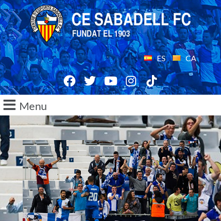
ES
CA
Menu