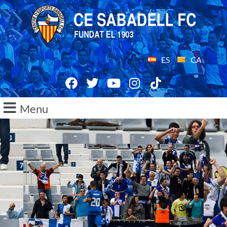
ES
CA
Menu