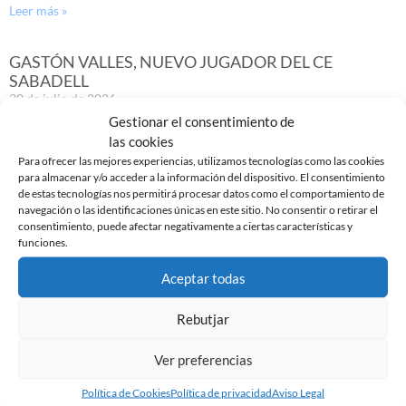
Leer más »
GASTÓN VALLES, NUEVO JUGADOR DEL CE
SABADELL
30 de julio de 2026
Gestionar el consentimiento de
Leer más »
las cookies
Para ofrecer las mejores experiencias, utilizamos tecnologías como las cookies
para almacenar y/o acceder a la información del dispositivo. El consentimiento
de estas tecnologías nos permitirá procesar datos como el comportamiento de
navegación o las identificaciones únicas en este sitio. No consentir o retirar el
consentimiento, puede afectar negativamente a ciertas características y
funciones.
Aceptar todas
Rebutjar
Ver preferencias
YA DISPONIBLE LA PRIMERA EQUIPACIÓN DE LA
Política de Cookies
Política de privacidad
Aviso Legal