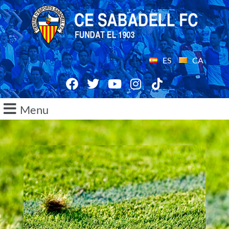
ES
CA
Menu