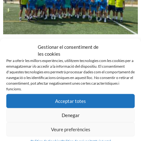
EN MARXA LA PRETEMPORADA DEL FILIAL
Gestionar el consentiment de
7 d'agost de 2023
les cookies
Per a oferir les millors experiències, utilitzem tecnologies com les cookies per a
Leer más »
emmagatzemar i/o accedir a la informació del dispositiu. El consentiment
d'aquestes tecnologies ens permetrà processar dades com el comportament de
navegació o les identificacions úniques en aquest lloc. No consentir o retirar el
consentiment, pot afectar negativament unes certes característiques i
funcions.
Acceptar totes
Denegar
Veure preferències
Politica de Cookies
Politica de privacitat
Avis Legal