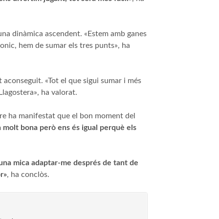
n una dinàmica ascendent. «Estem amb ganes
t bonic, hem de sumar els tres punts», ha
 aconseguit. «Tot el que sigui sumar i més
Llagostera», ha valorat.
erre ha manifestat que el bon moment del
 molt bona però ens és igual perquè els
una mica adaptar-me després de tant de
r»
, ha conclòs.