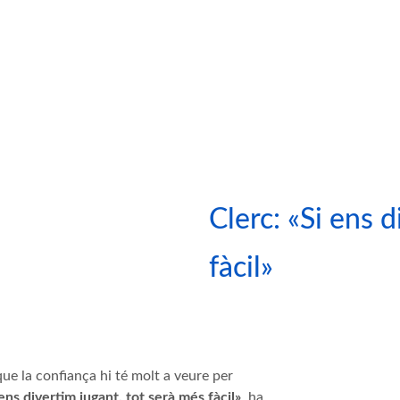
Clerc: «Si ens 
fàcil»
que la confiança hi té molt a veure per
ens divertim jugant, tot serà més fàcil»
, ha