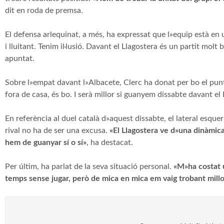
dit en roda de premsa.
El defensa arlequinat, a més, ha expressat que l»equip està e
i lluitant. Tenim il·lusió. Davant el Llagostera és un partit mol
apuntat.
Sobre l»empat davant l»Albacete, Clerc ha donat per bo el punt
fora de casa, és bo. I serà millor si guanyem dissabte davant el 
En referència al duel català d»aquest dissabte, el lateral esqu
rival no ha de ser una excusa.
«El Llagostera ve d»una dinàmica
hem de guanyar sí o sí»
, ha destacat.
Per últim, ha parlat de la seva situació personal.
«M»ha costat 
temps sense jugar, però de mica en mica em vaig trobant millo