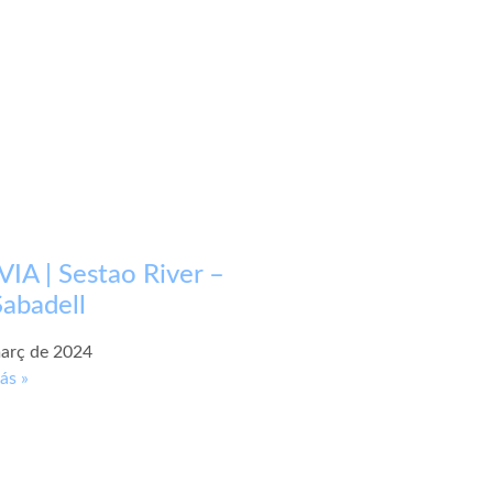
IA | Sestao River –
abadell
arç de 2024
ás »