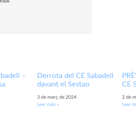
badell –
Derrota del CE Sabadell
PRÈV
sa
davant el Sestao
CE S
3 de març de 2024
2 de m
Leer más »
Leer m