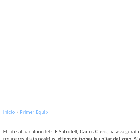
Inicio
»
Primer Equip
El lateral badaloní del CE Sabadell,
Carlos Clerc
, ha assegurat 
treure resultats positius.
«Hem de trobar la unitat del grup. Si 