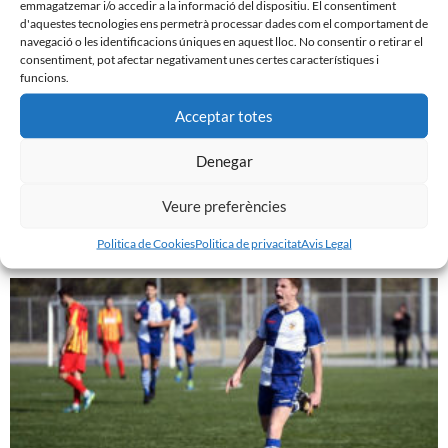
emmagatzemar i/o accedir a la informació del dispositiu. El consentiment
d'aquestes tecnologies ens permetrà processar dades com el comportament de
navegació o les identificacions úniques en aquest lloc. No consentir o retirar el
consentiment, pot afectar negativament unes certes característiques i
funcions.
Acceptar totes
Denegar
VÍDEO: SORPRESA AL VESTIDOR DEL FILIAL
21 de maig de 2018
Veure preferències
Leer más »
Politica de Cookies
Politica de privacitat
Avis Legal