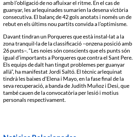
amb l’obligació de no afluixar el ritme. En el cas de
guanyar, les arlequinades sumarien la desena victòria
consecutiva. El balanç de 42 gols anotats i només un de
rebut en els últims nou partits convida a l’optimisme.
Davant tindran un Porqueres que està instal·lat a la
zona tranquil·la de la classificació –onzena posició amb
26 punts–. “Les noies són conscients que els punts són
igual d’importants a Porqueres que contra el Sant Pere.
Els equips de dalt han tingut problemes per guanyar
allà”, ha manifestat Jordi Saltó. El tècnic arlequinat
tindrà les baixes d’Elena i Mayo, en la fase final de la
seva recuperació, a banda de Judith Muñoz i Desi, que
també cauen de la convocatòria per lesió i motius
personals respectivament.