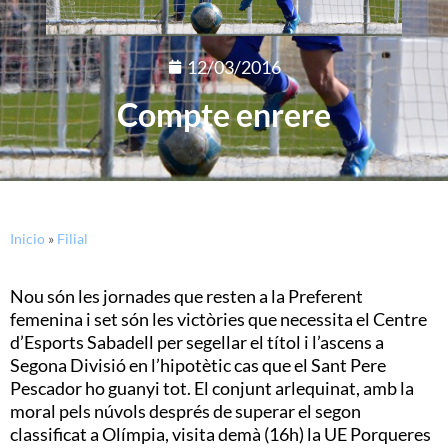
12/03/2016
Compte enrere
Inicio
»
Filial
Nou són les jornades que resten a la Preferent
femenina i set són les victòries que necessita el Centre
d’Esports Sabadell per segellar el títol i l’ascens a
Segona Divisió en l’hipotètic cas que el Sant Pere
Pescador ho guanyi tot. El conjunt arlequinat, amb la
moral pels núvols després de superar el segon
classificat a Olímpia, visita demà (16h) la UE Porqueres