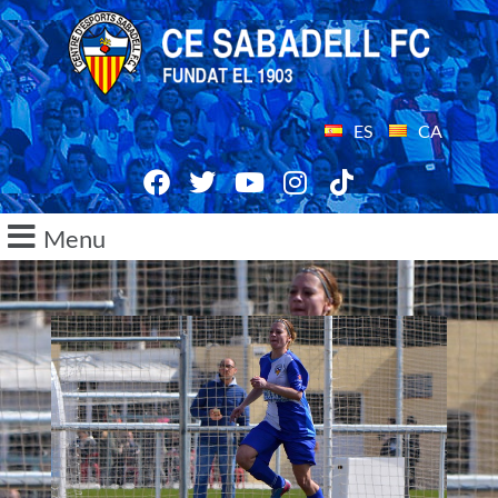
ES
CA
Menu