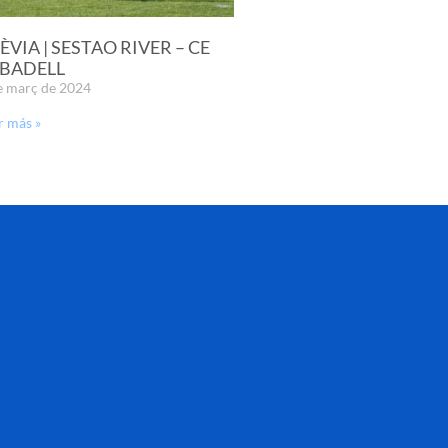
ÈVIA | SESTAO RIVER – CE
BADELL
e març de 2024
r más »