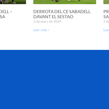
DELL –
DERROTA DEL CE SABADELL
PR
SA
DAVANT EL SESTAO
SA
3 de març de 2024
2 d
Leer más »
Lee