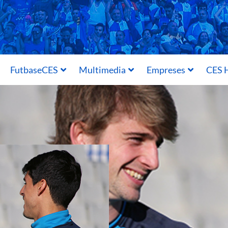
FutbaseCES
Multimedia
Empreses
CES H