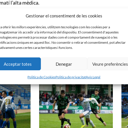
matí l’alta mèdica.
 d’un trencament del lligament encreuat anterior del
Gestionar el consentiment de les cookies
ar-se progressivament als entrenaments del primer
 a oferir les millors experiències, utilitzem tecnologies com les cookies per a
agatzemar i/o accedir a la informació del dispositiu. El consentiment d'aquestes
nologies ens permetrà processar dades com el comportament de navegació o les
r el seu contracte fins a l’estiu del 2019.
ntificacions úniques en aquest lloc. No consentir o retirar el consentiment, pot afectar
ativament unes certes característiques i funcions.
Acceptar totes
Denegar
Veure preferèncie
Politica de Cookies
Politica de privacitat
Avis Legal