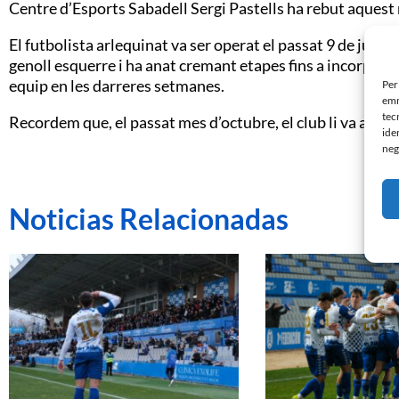
Centre d’Esports Sabadell Sergi Pastells ha rebut aquest 
El futbolista arlequinat va ser operat el passat 9 de juny
genoll esquerre i ha anat cremant etapes fins a incorpor
equip en les darreres setmanes.
Per
emm
tec
Recordem que, el passat mes d’octubre, el club li va amplia
ide
neg
Noticias Relacionadas