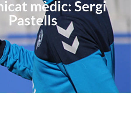
cat mèdic: Sergi
Pastells