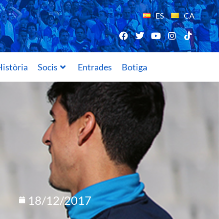
ES
CA
istòria
Socis
Entrades
Botiga
18/12/2017