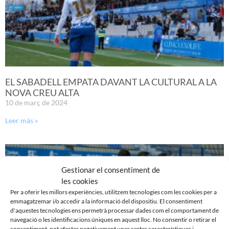
EL SABADELL EMPATA DAVANT LA CULTURAL A LA
NOVA CREU ALTA
10 de març de 2024
Leer más »
Gestionar el consentiment de
les cookies
Per a oferir les millors experiències, utilitzem tecnologies com les cookies per a
emmagatzemar i/o accedir a la informació del dispositiu. El consentiment
d'aquestes tecnologies ens permetrà processar dades com el comportament de
navegació o les identificacions úniques en aquest lloc. No consentir o retirar el
consentiment, pot afectar negativament unes certes característiques i