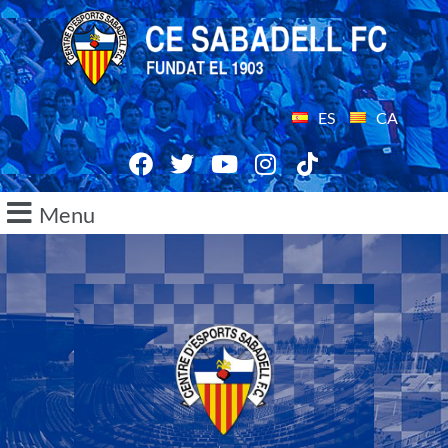
ES
CA
Menu