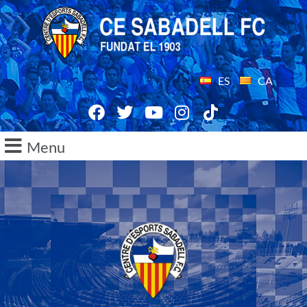
ES
CA
Menu