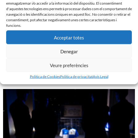
emmagatzemar i/o accedir a la informació del dispositiu. El consentiment
d'aquestes tecnologies ens permetrà processar dades com el comportament de
navegació o les identificacions úniques en aquest lloc. No consentir o retirar el
consentiment, pot afectar negativament unes certes característiques i
funcions.
Acceptar totes
Denegar
GASTÓN VALLES, NOU JUGADOR DEL CE SABADELL
30 de juliol de 2026
Veure preferències
Leer más »
Politica de Cookies
Politica de privacitat
Avis Legal