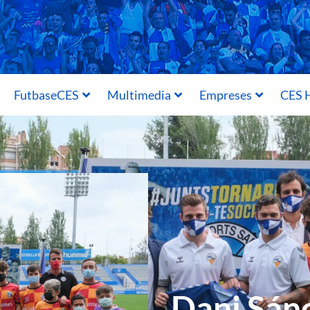
FutbaseCES
Multimedia
Empreses
CES H
Dani Sánc