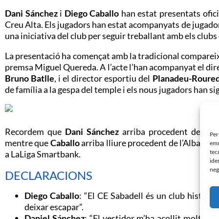
Dani Sánchez
i
Diego Caballo
han estat presentats ofic
Creu Alta. Els jugadors han estat acompanyats de jugadors
una iniciativa del club per seguir treballant amb els clubs 
La presentació ha començat amb la tradicional compareix
premsa Miguel Quereda. A l’acte l’han acompanyat el dir
Bruno Batlle
, i el director esportiu del
Planadeu-Roure
de família a la gespa del temple i els nous jugadors han s
Recordem que
Dani Sánchez
arriba procedent de l’Ex
Per
mentre que
Caballo
arriba lliure procedent de l’Albacet
emm
tec
a LaLiga Smartbank.
ide
neg
DECLARACIONS
Diego Caballo
: “El CE Sabadell és un club històri
deixar escapar”.
Daniel Sánchez
: “El vestidor m’ha acollit molt bé d