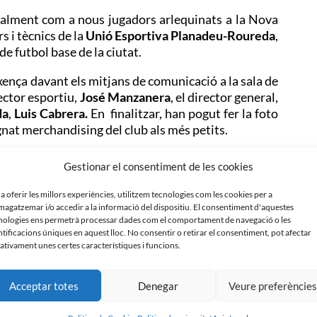
ialment com a nous jugadors arlequinats a la Nova
 i tècnics de la
Unió Esportiva Planadeu-Roureda
,
de futbol base de la ciutat.
ença davant els mitjans de comunicació a la sala de
ector esportiu,
José Manzanera
, el director general,
da
,
Luis Cabrera.
En finalitzar, han pogut fer la foto
ignat merchandising del club als més petits.
Gestionar el consentiment de les cookies
tremadura UD, on ha militat l’última temporada,
 a oferir les millors experiències, utilitzem tecnologies com les cookies per a
e Balompié, on ha jugat les últimes dues temporades
agatzemar i/o accedir a la informació del dispositiu. El consentiment d'aquestes
nologies ens permetrà processar dades com el comportament de navegació o les
ntificacions úniques en aquest lloc. No consentir o retirar el consentiment, pot afectar
ativament unes certes característiques i funcions.
c i per mi ha sigut una oportunitat que no he pogut
Acceptar totes
Denegar
Veure preferèncie
es d’un inici i està fent molt fàcil l’adaptació. Tinc