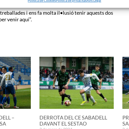
Politica de Cookies
Politica de privacitat
Avis Legal
reballades i ens fa molta il•lusió tenir aquests dos
per venir aquí”.
DELL –
DERROTA DEL CE SABADELL
PR
SA
DAVANT EL SESTAO
SA