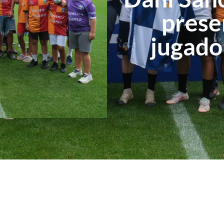
prese
jugado