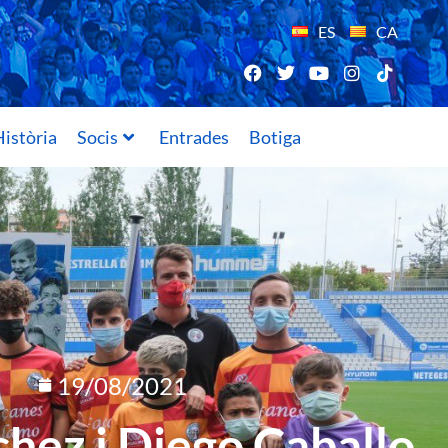
ES
CA
istòria
Socis
Entrades
Botiga
19/08/2021
hez i Diego Caballo,