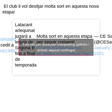
El club li vol desitjar molta sort en aquesta nova
etapa!
Latacant
arlequinat
jugarà a
Molta sort en aquesta etapa
— CE Sa
dAstals
lequip de
per seguir creixent!
(@CESab
Feu clic per acceptar màrqueting galetes i
cedit a
Segona B
#SentlOrgullArlequinat
January 
activar aquest contingut
rat1945
fins a final
pic.twitter.com/9Mbu6YNaT7
2021
de
temporada