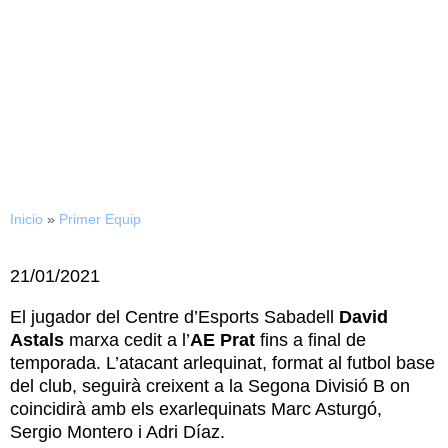
21/01/2021
David Astals marxa cedit a
l’AE Prat
Inicio
»
Primer Equip
21/01/2021
El jugador del Centre d’Esports Sabadell
David
Astals
marxa cedit a l’
AE Prat
fins a final de
temporada. L’atacant arlequinat, format al futbol base
del club, seguirà creixent a la Segona Divisió B on
coincidirà amb els exarlequinats Marc Asturgó,
Sergio Montero i Adri Díaz.