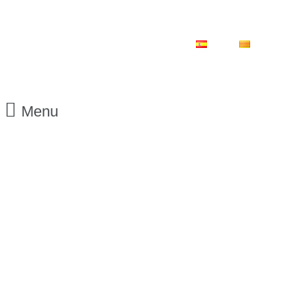
ES
CA
Menu