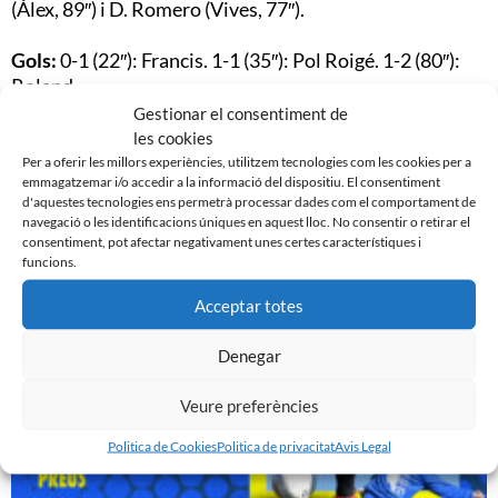
(Álex, 89″) i D. Romero (Vives, 77″).
Gols:
0-1 (22″): Francis. 1-1 (35″): Pol Roigé. 1-2 (80″):
Roland.
Gestionar el consentiment de
Àrbitre:
Fernández Morillo, delegació de Barcelona.
les cookies
Grogues a Aleix, Cesc; D. Romero, Melo, Coca.
Per a oferir les millors experiències, utilitzem tecnologies com les cookies per a
emmagatzemar i/o accedir a la informació del dispositiu. El consentiment
d'aquestes tecnologies ens permetrà processar dades com el comportament de
Camp:
Pepín Valls, 200 espectadors.
navegació o les identificacions úniques en aquest lloc. No consentir o retirar el
consentiment, pot afectar negativament unes certes característiques i
funcions.
Acceptar totes
Noticias Relacionadas
Denegar
Veure preferències
Politica de Cookies
Politica de privacitat
Avis Legal