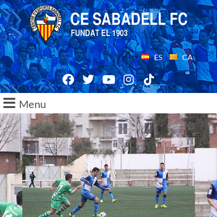
ES
CA
Menu