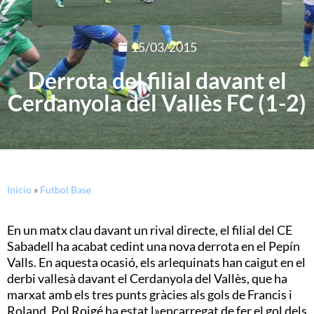
15/03/2015
Derrota del filial davant el
Cerdanyola del Vallès FC (1-2)
Inicio
»
Futbol Base
En un matx clau davant un rival directe, el filial del CE
Sabadell ha acabat cedint una nova derrota en el Pepín
Valls. En aquesta ocasió, els arlequinats han caigut en el
derbi vallesà davant el Cerdanyola del Vallès, que ha
marxat amb els tres punts gràcies als gols de Francis i
Roland. Pol Roigé ha estat l»encarregat de fer el gol dels