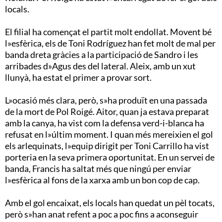
locals.
El filial ha començat el partit molt endollat. Movent bé
l»esfèrica, els de Toni Rodríguez han fet molt de mal per
banda dreta gràcies a la participació de Sandro i les
arribades d»Agus des del lateral. Aleix, amb un xut
llunyà, ha estat el primer a provar sort.
L»ocasió més clara, però, s»ha produït en una passada
de la mort de Pol Roigé. Aitor, quan ja estava preparat
amb la canya, ha vist com la defensa verd-i-blanca ha
refusat en l»últim moment. I quan més mereixien el gol
els arlequinats, l»equip dirigit per Toni Carrillo ha vist
porteria en la seva primera oportunitat. En un servei de
banda, Francis ha saltat més que ningú per enviar
l»esfèrica al fons de la xarxa amb un bon cop de cap.
Amb el gol encaixat, els locals han quedat un pèl tocats,
però s»han anat refent a poc a poc fins a aconseguir