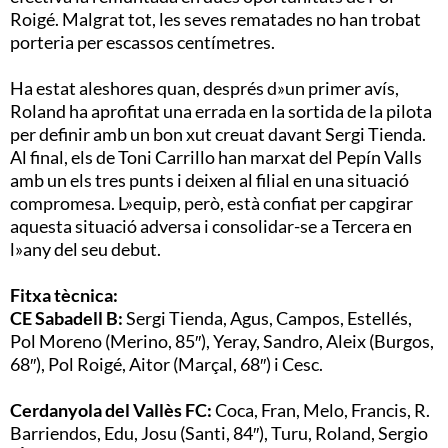
Roigé. Malgrat tot, les seves rematades no han trobat
porteria per escassos centímetres.
Ha estat aleshores quan, després d»un primer avís,
Roland ha aprofitat una errada en la sortida de la pilota
per definir amb un bon xut creuat davant Sergi Tienda.
Al final, els de Toni Carrillo han marxat del Pepín Valls
amb un els tres punts i deixen al filial en una situació
compromesa. L»equip, però, està confiat per capgirar
aquesta situació adversa i consolidar-se a Tercera en
l»any del seu debut.
Fitxa tècnica:
CE Sabadell B:
Sergi Tienda, Agus, Campos, Estellés,
Pol Moreno (Merino, 85″), Yeray, Sandro, Aleix (Burgos,
68″), Pol Roigé, Aitor (Marçal, 68″) i Cesc.
Cerdanyola del Vallès FC:
Coca, Fran, Melo, Francis, R.
Barriendos, Edu, Josu (Santi, 84″), Turu, Roland, Sergio