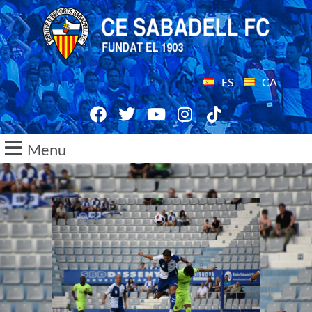
ES
CA
Menu