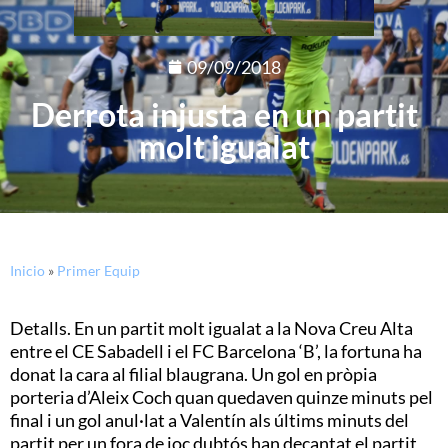
09/09/2018
Derrota injusta en un partit
molt igualat
Inicio
»
Primer Equip
Detalls. En un partit molt igualat a la Nova Creu Alta
entre el CE Sabadell i el FC Barcelona ‘B’, la fortuna ha
donat la cara al filial blaugrana. Un gol en pròpia
porteria d’Aleix Coch quan quedaven quinze minuts pel
final i un gol anul·lat a Valentín als últims minuts del
partit per un fora de joc dubtós han decantat el partit