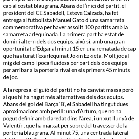
cap al costat blaugrana. Abans de l’inici del partit, el
president del CE Sabadell, Esteve Calzada, ha fet
entrega al futbolista Manuel Gato d’una samarreta
commemorativa per haver assolit 100 partits amb la
samarreta arlequinada. La primera part ha estat de
domini altern dels dos equips, això sí, amb una gran
oportunitat d’Edgar al minut 15 en una rematada de cap
que ha aturat l’exarlequinat Jokin Ezkieta. Molt joc al
mig del camp i poca fluïdesa per part dels dos equips
per arribar a la porteria rival en els primers 45 minuts
de joc.
A la represa, el guió del partit no ha canviat massa però
si que hi ha hagut més alternatives dels dos equips.
Abans del gol del Barça ‘B’, el Sabadell ha tingut dues
aproximacions amb perill: una d’Arturo, que no ha
pogut definir amb claredat dins l’àrea, i un xut llunyà de
Valentín, que ha marxat per sobre del travesser de la
porteria blaugrana. Al minut 75, una centrada lateral