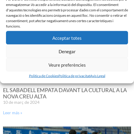
emmagatzemar i/o accedir a la informació del dispositiu. El consentiment
Noticias Relacionadas
d'aquestes tecnologies ens permetrà processar dades com el comportament de
navegació o les identificacions úniques en aquest lloc. No consentir o retirar el
consentiment, pot afectar negativament unes certes característiques i
funcions.
Acceptar totes
Denegar
Veure preferències
Politica de Cookies
Politica de privacitat
Avis Legal
EL SABADELL EMPATA DAVANT LA CULTURAL A LA
NOVA CREU ALTA
10 de març de 2024
Leer más »