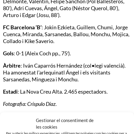
Delmonte, Valentín, Felipe Sanchón (Pol Ballesteros,
80’), Adri Cuevas, Ángel, Gato (Néstor Querol, 80’),
Arturo i Edgar (Josu, 88’).
FC Barcelona ‘B’
: Jokin Ezkieta, Guillem, Chumi, Jorge
Cuenca, Miranda, Sarsanedas, Ballou, Monchu, Mojica,
Collado i Kike Saverio.
Gols
: 0-1 (Aleix Coch pp., 75′).
Àrbitre
: Iván Caparrós Hernández (col•legi valencià).
Ha amonestat l’arlequinatl Ángel i els visitants
Sarsanedas, Mingueza i Monchu.
Estadi
: La Nova Creu Alta. 2.465 espectadors.
Fotografia: Críspulo Díaz.
Gestionar el consentiment de
les cookies
Per a oferir les millors experiències, utilitzem tecnologies com les cookies per a