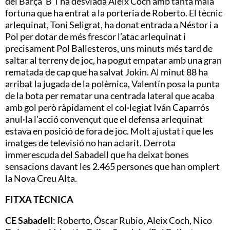
del Barça ‘B’ l’ha desviada Aleix Coch amb tanta mala
fortuna que ha entrat a la porteria de Roberto. El tècnic
arlequinat, Toni Seligrat, ha donat entrada a Néstor i a
Pol per dotar de més frescor l’atac arlequinat i
precisament Pol Ballesteros, uns minuts més tard de
saltar al terreny de joc, ha pogut empatar amb una gran
rematada de cap que ha salvat Jokin. Al minut 88 ha
arribat la jugada de la polèmica, Valentín posa la punta
de la bota per rematar una centrada lateral que acaba
amb gol però ràpidament el col·legiat Iván Caparrós
anul·la l’acció convençut que el defensa arlequinat
estava en posició de fora de joc. Molt ajustat i que les
imatges de televisió no han aclarit. Derrota
immerescuda del Sabadell que ha deixat bones
sensacions davant les 2.465 persones que han omplert
la Nova Creu Alta.
FITXA TÈCNICA
CE Sabadell
: Roberto, Óscar Rubio, Aleix Coch, Nico