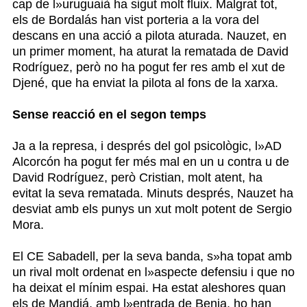
cap de l»uruguaià ha sigut molt fluix. Malgrat tot,
els de Bordalás han vist porteria a la vora del
descans en una acció a pilota aturada. Nauzet, en
un primer moment, ha aturat la rematada de David
Rodríguez, però no ha pogut fer res amb el xut de
Djené, que ha enviat la pilota al fons de la xarxa.
Sense reacció en el segon temps
Ja a la represa, i després del gol psicològic, l»AD
Alcorcón ha pogut fer més mal en un u contra u de
David Rodríguez, però Cristian, molt atent, ha
evitat la seva rematada. Minuts després, Nauzet ha
desviat amb els punys un xut molt potent de Sergio
Mora.
El CE Sabadell, per la seva banda, s»ha topat amb
un rival molt ordenat en l»aspecte defensiu i que no
ha deixat el mínim espai. Ha estat aleshores quan
els de Mandiá, amb l»entrada de Benja, ho han