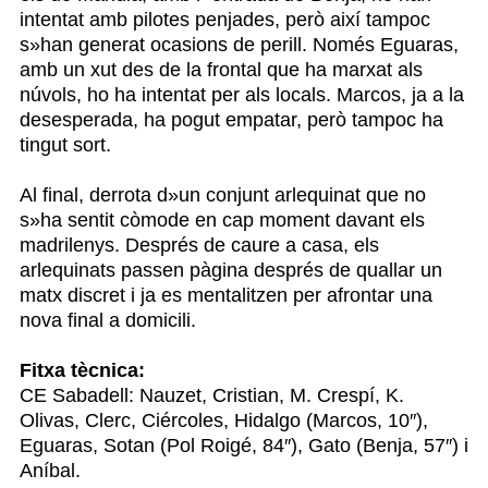
intentat amb pilotes penjades, però així tampoc
s»han generat ocasions de perill. Només Eguaras,
amb un xut des de la frontal que ha marxat als
núvols, ho ha intentat per als locals. Marcos, ja a la
desesperada, ha pogut empatar, però tampoc ha
tingut sort.
Al final, derrota d»un conjunt arlequinat que no
s»ha sentit còmode en cap moment davant els
madrilenys. Després de caure a casa, els
arlequinats passen pàgina després de quallar un
matx discret i ja es mentalitzen per afrontar una
nova final a domicili.
Fitxa tècnica:
CE Sabadell: Nauzet, Cristian, M. Crespí, K.
Olivas, Clerc, Ciércoles, Hidalgo (Marcos, 10″),
Eguaras, Sotan (Pol Roigé, 84″), Gato (Benja, 57″) i
Aníbal.