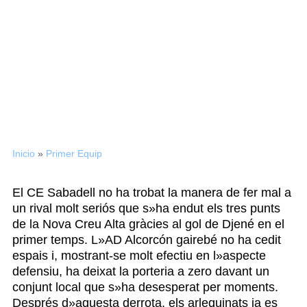
Derrota per la mínima del
CE Sabadell davant l»AD
Alcorcón (0-1)
Inicio
»
Primer Equip
El CE Sabadell no ha trobat la manera de fer mal a
un rival molt seriós que s»ha endut els tres punts
de la Nova Creu Alta gràcies al gol de Djené en el
primer temps. L»AD Alcorcón gairebé no ha cedit
espais i, mostrant-se molt efectiu en l»aspecte
defensiu, ha deixat la porteria a zero davant un
conjunt local que s»ha desesperat per moments.
Després d»aquesta derrota, els arlequinats ja es