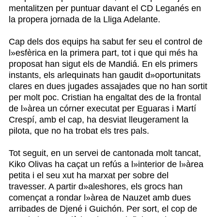
mentalitzen per puntuar davant el CD Leganés en
la propera jornada de la Lliga Adelante.
Cap dels dos equips ha sabut fer seu el control de
l»esfèrica en la primera part, tot i que qui més ha
proposat han sigut els de Mandiá. En els primers
instants, els arlequinats han gaudit d»oportunitats
clares en dues jugades assajades que no han sortit
per molt poc. Cristian ha engaltat des de la frontal
de l»àrea un córner executat per Eguaras i Martí
Crespí, amb el cap, ha desviat lleugerament la
pilota, que no ha trobat els tres pals.
Tot seguit, en un servei de cantonada molt tancat,
Kiko Olivas ha caçat un refús a l»interior de l»àrea
petita i el seu xut ha marxat per sobre del
travesser. A partir d»aleshores, els grocs han
començat a rondar l»àrea de Nauzet amb dues
arribades de Djené i Guichón. Per sort, el cop de