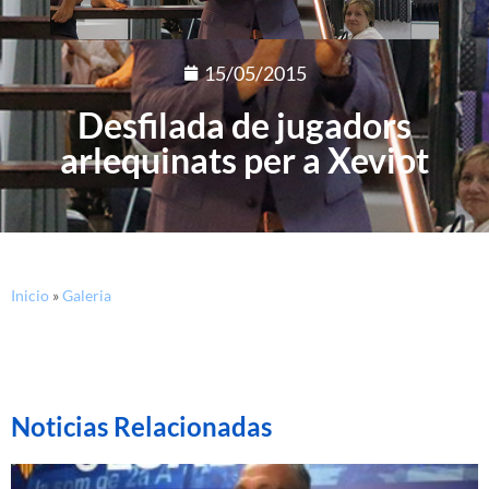
15/05/2015
Desfilada de jugadors
arlequinats per a Xeviot
Inicio
»
Galeria
Noticias Relacionadas