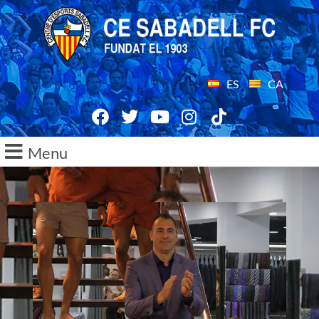
ES
CA
Menu