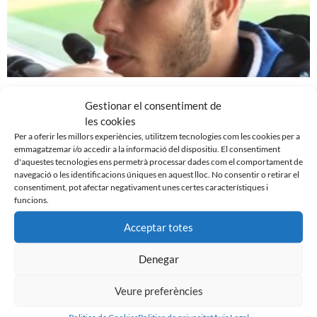
REACCIONS DESPRÉS DE LA DERROTA CONTRA EL
Gestionar el consentiment de
VALENCIA MESTALLA
les cookies
21 de desembre de 2015
Per a oferir les millors experiències, utilitzem tecnologies com les cookies per a
emmagatzemar i/o accedir a la informació del dispositiu. El consentiment
Leer más »
d'aquestes tecnologies ens permetrà processar dades com el comportament de
navegació o les identificacions úniques en aquest lloc. No consentir o retirar el
consentiment, pot afectar negativament unes certes característiques i
funcions.
Acceptar totes
Denegar
Veure preferències
Politica de Cookies
Politica de privacitat
Avis Legal