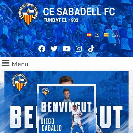
ES
CA
Menu