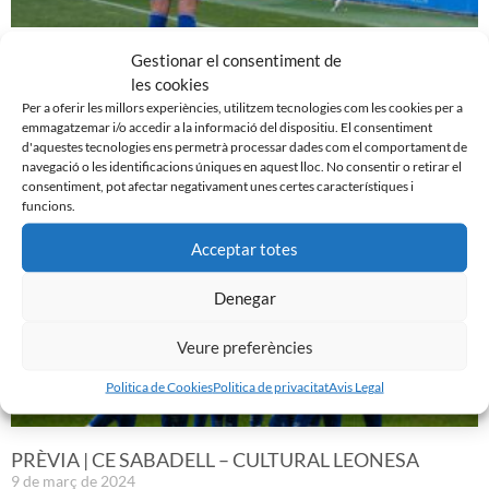
EL SABADELL EMPATA DAVANT LA CULTURAL A LA
Gestionar el consentiment de
NOVA CREU ALTA
les cookies
10 de març de 2024
Per a oferir les millors experiències, utilitzem tecnologies com les cookies per a
emmagatzemar i/o accedir a la informació del dispositiu. El consentiment
Leer más »
d'aquestes tecnologies ens permetrà processar dades com el comportament de
navegació o les identificacions úniques en aquest lloc. No consentir o retirar el
consentiment, pot afectar negativament unes certes característiques i
funcions.
Acceptar totes
Denegar
Veure preferències
Politica de Cookies
Politica de privacitat
Avis Legal
PRÈVIA | CE SABADELL – CULTURAL LEONESA
9 de març de 2024