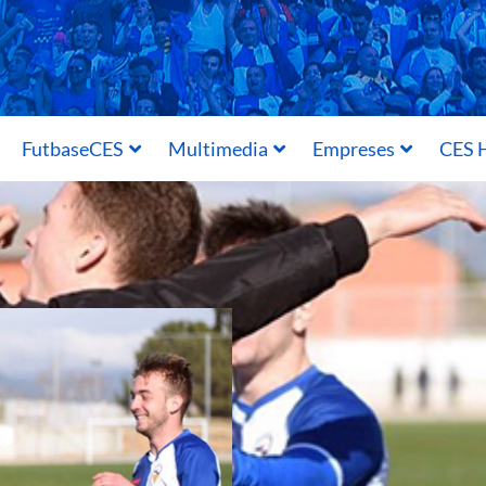
FutbaseCES
Multimedia
Empreses
CES H