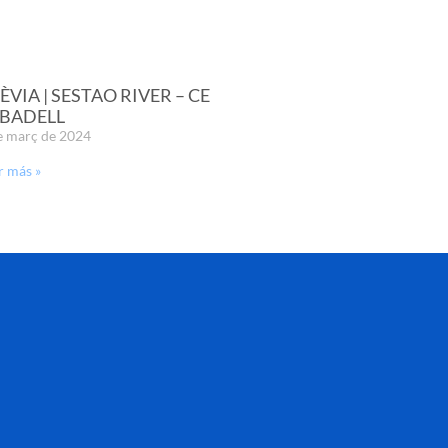
ÈVIA | SESTAO RIVER – CE
BADELL
e març de 2024
r más »