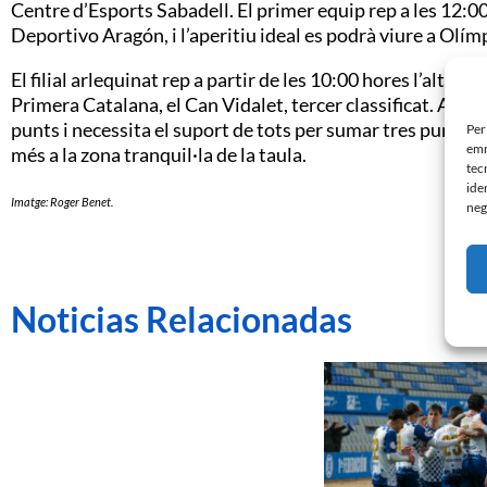
Centre d’Esports Sabadell. El primer equip rep a les 12:00 
Deportivo Aragón, i l’aperitiu ideal es podrà viure a Olí
El filial arlequinat rep a partir de les 10:00 hores l’altre
Primera Catalana, el Can Vidalet, tercer classificat. Act
punts i necessita el suport de tots per sumar tres punts
Per
emm
més a la zona tranquil·la de la taula.
tec
ide
Imatge: Roger Benet.
neg
Noticias Relacionadas