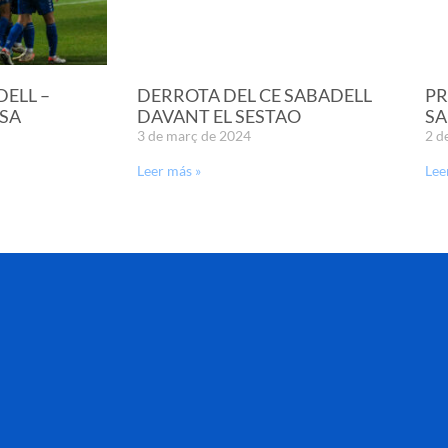
DELL –
DERROTA DEL CE SABADELL
PR
SA
DAVANT EL SESTAO
SA
3 de març de 2024
2 d
Leer más »
Lee