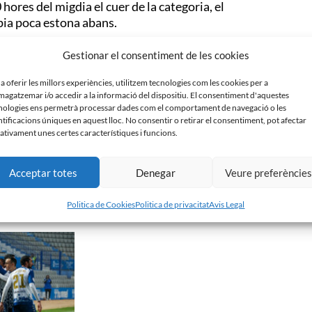
hores del migdia el cuer de la categoria, el
mpia poca estona abans.
 equip que juga a quadres blaus i blancs del Grup 1 de
Gestionar el consentiment de les cookies
ualment, el conjunt de Carlos López és 12è amb 25
 importants que els permetin seguir una setmana
 a oferir les millors experiències, utilitzem tecnologies com les cookies per a
agatzemar i/o accedir a la informació del dispositiu. El consentiment d'aquestes
nologies ens permetrà processar dades com el comportament de navegació o les
ntificacions úniques en aquest lloc. No consentir o retirar el consentiment, pot afectar
ativament unes certes característiques i funcions.
Acceptar totes
Denegar
Veure preferèncie
Politica de Cookies
Politica de privacitat
Avis Legal