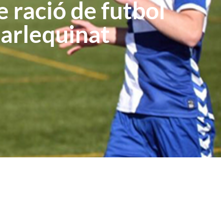
 ració de futbol
arlequinat