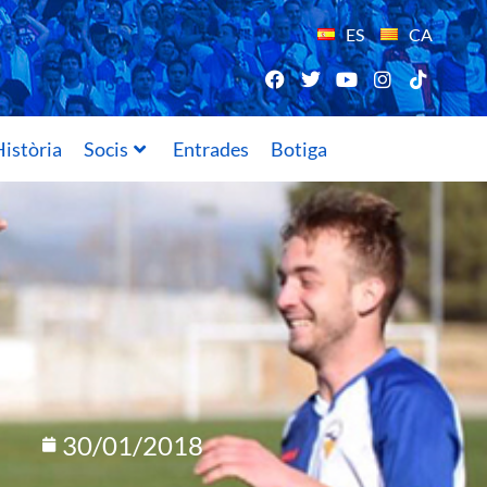
ES
CA
istòria
Socis
Entrades
Botiga
30/01/2018