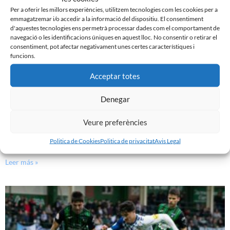
Per a oferir les millors experiències, utilitzem tecnologies com les cookies per a
emmagatzemar i/o accedir a la informació del dispositiu. El consentiment
d'aquestes tecnologies ens permetrà processar dades com el comportament de
navegació o les identificacions úniques en aquest lloc. No consentir o retirar el
consentiment, pot afectar negativament unes certes característiques i
funcions.
Acceptar totes
Denegar
Veure preferències
PRÈVIA | CE SABADELL – CULTURAL LEONESA
Politica de Cookies
Politica de privacitat
Avis Legal
9 de març de 2024
Leer más »