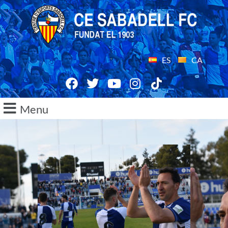
ES
CA
Menu