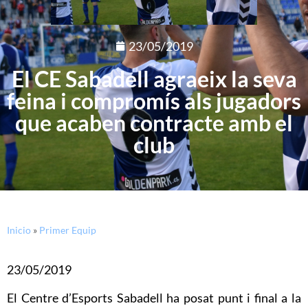
23/05/2019
El CE Sabadell agraeix la seva
feina i compromís als jugadors
que acaben contracte amb el
club
Inicio
»
Primer Equip
23/05/2019
El Centre d’Esports Sabadell ha posat punt i final a la