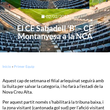
02/02/2017
El CE Sabadell ‘B’ – CF
Montanyesa a la NCA
Inicio
»
Primer Equip
Aquest cap de setmana el filial arlequinat seguirà amb
la lluita per salvar la categoria, i ho farà a l’estadi de la
Nova Creu Alta.
Per aquest partit només s’habilitarà la tribuna baixa, i
la zona visitant (cantonada gol sud) per l’afició visitant