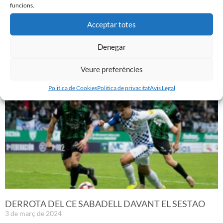
funcions.
Acceptar totes
PRÈVIA | CE SABADELL – CULTURAL LEONESA
9 de març de 2024
Denegar
Leer más »
Veure preferències
Politica de Cookies
Politica de privacitat
Avis Legal
DERROTA DEL CE SABADELL DAVANT EL SESTAO
3 de març de 2024