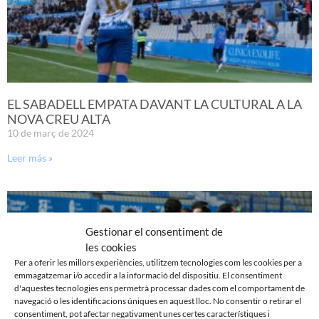
EL SABADELL EMPATA DAVANT LA CULTURAL A LA
NOVA CREU ALTA
10 de març de 2024
Leer más »
Gestionar el consentiment de
les cookies
Per a oferir les millors experiències, utilitzem tecnologies com les cookies per a
emmagatzemar i/o accedir a la informació del dispositiu. El consentiment
d'aquestes tecnologies ens permetrà processar dades com el comportament de
navegació o les identificacions úniques en aquest lloc. No consentir o retirar el
consentiment, pot afectar negativament unes certes característiques i