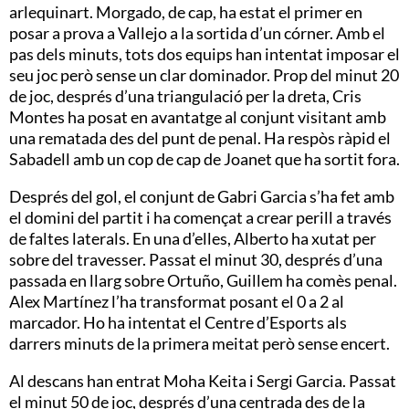
arlequinart. Morgado, de cap, ha estat el primer en
posar a prova a Vallejo a la sortida d’un córner. Amb el
pas dels minuts, tots dos equips han intentat imposar el
seu joc però sense un clar dominador. Prop del minut 20
de joc, després d’una triangulació per la dreta, Cris
Montes ha posat en avantatge al conjunt visitant amb
una rematada des del punt de penal. Ha respòs ràpid el
Sabadell amb un cop de cap de Joanet que ha sortit fora.
Després del gol, el conjunt de Gabri Garcia s’ha fet amb
el domini del partit i ha començat a crear perill a través
de faltes laterals. En una d’elles, Alberto ha xutat per
sobre del travesser. Passat el minut 30, després d’una
passada en llarg sobre Ortuño, Guillem ha comès penal.
Alex Martínez l’ha transformat posant el 0 a 2 al
marcador. Ho ha intentat el Centre d’Esports als
darrers minuts de la primera meitat però sense encert.
Al descans han entrat Moha Keita i Sergi Garcia. Passat
el minut 50 de joc, després d’una centrada des de la