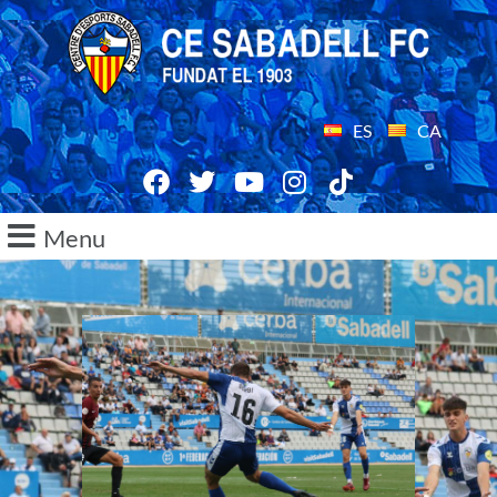
ES
CA
Menu