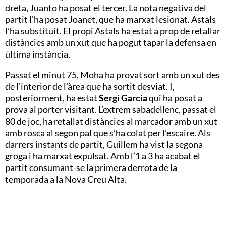
dreta, Juanto ha posat el tercer. La nota negativa del
partit l’ha posat Joanet, que ha marxat lesionat. Astals
l’ha substituit. El propi Astals ha estat a prop de retallar
distàncies amb un xut que ha pogut tapar la defensa en
última instància.
Passat el minut 75, Moha ha provat sort amb un xut des
de l’interior de l’àrea que ha sortit desviat. I,
posteriorment, ha estat
Sergi Garcia
qui ha posat a
prova al porter visitant. L’extrem sabadellenc, passat el
80 de joc, ha retallat distàncies al marcador amb un xut
amb rosca al segon pal que s’ha colat per l’escaire. Als
darrers instants de partit, Guillem ha vist la segona
groga i ha marxat expulsat. Amb l’1 a 3 ha acabat el
partit consumant-se la primera derrota de la
temporada a la Nova Creu Alta.