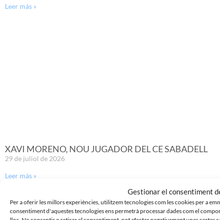
Leer más »
XAVI MORENO, NOU JUGADOR DEL CE SABADELL
29 de juliol de 2026
Leer más »
Gestionar el consentiment de
Per a oferir les millors experiències, utilitzem tecnologies com les cookies per a em
consentiment d'aquestes tecnologies ens permetrà processar dades com el comport
lloc. No consentir o retirar el consentiment, pot afectar negativament unes certes c