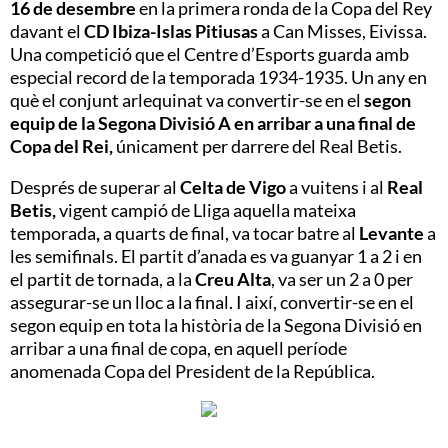
16 de desembre
en la primera ronda de la Copa del Rey
davant el
CD Ibiza-Islas Pitiusas
a Can Misses, Eivissa.
Una competició que el Centre d’Esports guarda amb
especial record de la temporada 1934-1935. Un any en
què el conjunt arlequinat va convertir-se en el
segon
equip de la Segona Divisió A en arribar a una final de
Copa del Rei,
únicament per darrere del Real Betis.
Després de superar al
Celta de Vigo
a vuitens i al
Real
Betis,
vigent campió de Lliga aquella mateixa
temporada
,
a quarts de final, va tocar batre al
Levante
a
les semifinals. El partit d’anada es va guanyar 1 a 2 i en
el partit de tornada, a la
Creu Alta
, va ser un 2 a 0 per
assegurar-se un lloc a la final. I així, convertir-se en el
segon equip en tota la història de la Segona Divisió en
arribar a una final de copa, en aquell període
anomenada Copa del President de la República.