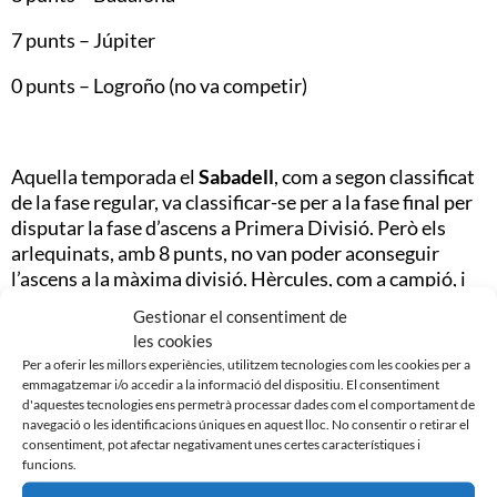
7 punts – Júpiter
0 punts – Logroño (no va competir)
Aquella temporada el
Sabadell
, com a segon classificat
de la fase regular, va classificar-se per a la fase final per
disputar la fase d’ascens a Primera Divisió. Però els
arlequinats, amb 8 punts, no van poder aconseguir
l’ascens a la màxima divisió. Hèrcules, com a campió, i
Osasuna van ser els dos equips que el van assolir.
Gestionar el consentiment de
les cookies
Fase Final
Per a oferir les millors experiències, utilitzem tecnologies com les cookies per a
emmagatzemar i/o accedir a la informació del dispositiu. El consentiment
14 punts – Hèrcules FC
d'aquestes tecnologies ens permetrà processar dades com el comportament de
navegació o les identificacions úniques en aquest lloc. No consentir o retirar el
13 punts – Osasuna
consentiment, pot afectar negativament unes certes característiques i
funcions.
12 punts – Celta de Vigo