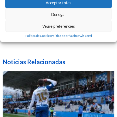
Acceptar totes
11 punts – Murcia CF
Denegar
8 punts –
Sabadell
Veure preferències
2 punts – Valladolid Deportivo
Politica de Cookies
Politica de privacitat
Avis Legal
Noticias Relacionadas