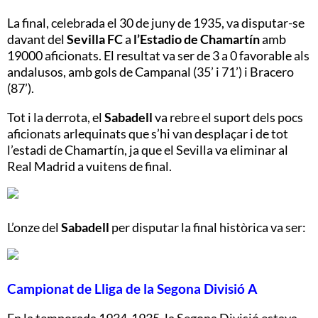
La final, celebrada el 30 de juny de 1935, va disputar-se
davant del
Sevilla FC
a
l’Estadio de Chamartín
amb
19000 aficionats. El resultat va ser de 3 a 0 favorable als
andalusos, amb gols de Campanal (35’ i 71’) i Bracero
(87’).
Tot i la derrota, el
Sabadell
va rebre el suport dels pocs
aficionats arlequinats que s’hi van desplaçar i de tot
l’estadi de Chamartín, ja que el Sevilla va eliminar al
Real Madrid a vuitens de final.
L’onze del
Sabadell
per disputar la final històrica va ser:
Campionat de Lliga de la Segona Divisió A
En la temporada 1934-1935, la Segona Divisió estava