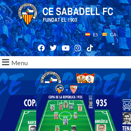
ES
CA
Menu