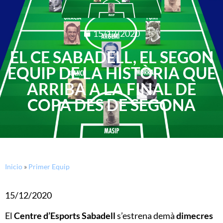
15/12/2020
EL CE SABADELL, EL SEGON
EQUIP DE LA HISTÒRIA QUE
ARRIBA A LA FINAL DE
COPA DES DE SEGONA
Inicio
»
Primer Equip
15/12/2020
El
Centre d’Esports Sabadell
s’estrena demà
dimecres