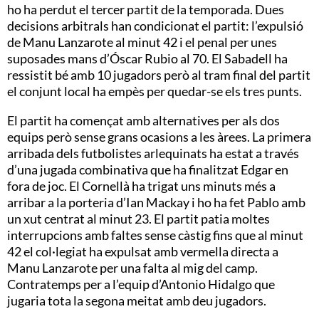
ho ha perdut el tercer partit de la temporada. Dues
decisions arbitrals han condicionat el partit: l’expulsió
de Manu Lanzarote al minut 42 i el penal per unes
suposades mans d’Óscar Rubio al 70. El Sabadell ha
ressistit bé amb 10 jugadors però al tram final del partit
el conjunt local ha empès per quedar-se els tres punts.
El partit ha començat amb alternatives per als dos
equips però sense grans ocasions a les àrees. La primera
arribada dels futbolistes arlequinats ha estat a través
d’una jugada combinativa que ha finalitzat Edgar en
fora de joc. El Cornellà ha trigat uns minuts més a
arribar a la porteria d’Ian Mackay i ho ha fet Pablo amb
un xut centrat al minut 23. El partit patia moltes
interrupcions amb faltes sense càstig fins que al minut
42 el col·legiat ha expulsat amb vermella directa a
Manu Lanzarote per una falta al mig del camp.
Contratemps per a l’equip d’Antonio Hidalgo que
jugaria tota la segona meitat amb deu jugadors.