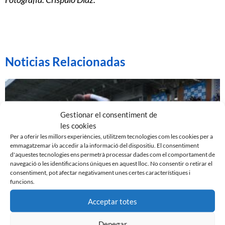
Noticias Relacionadas
Gestionar el consentiment de
les cookies
Per a oferir les millors experiències, utilitzem tecnologies com les cookies per a
emmagatzemar i/o accedir a la informació del dispositiu. El consentiment
d'aquestes tecnologies ens permetrà processar dades com el comportament de
navegació o les identificacions úniques en aquest lloc. No consentir o retirar el
consentiment, pot afectar negativament unes certes característiques i
funcions.
EL SABADELL EMPATA DAVANT LA CULTURAL A LA
Acceptar totes
NOVA CREU ALTA
10 de març de 2024
Denegar