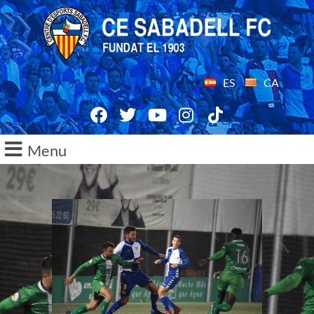
ES
CA
Menu