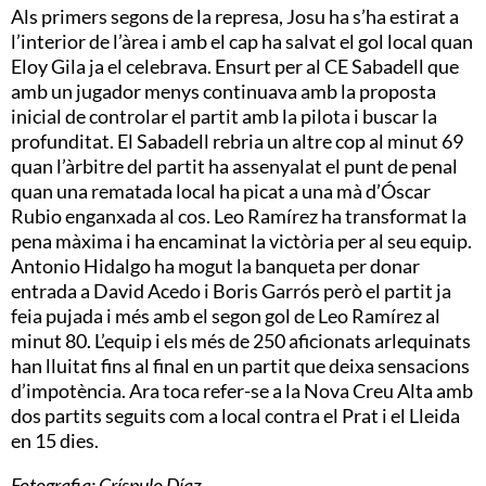
Als primers segons de la represa, Josu ha s’ha estirat a
l’interior de l’àrea i amb el cap ha salvat el gol local quan
Eloy Gila ja el celebrava. Ensurt per al CE Sabadell que
amb un jugador menys continuava amb la proposta
inicial de controlar el partit amb la pilota i buscar la
profunditat. El Sabadell rebria un altre cop al minut 69
quan l’àrbitre del partit ha assenyalat el punt de penal
quan una rematada local ha picat a una mà d’Óscar
Rubio enganxada al cos. Leo Ramírez ha transformat la
pena màxima i ha encaminat la victòria per al seu equip.
Antonio Hidalgo ha mogut la banqueta per donar
entrada a David Acedo i Boris Garrós però el partit ja
feia pujada i més amb el segon gol de Leo Ramírez al
minut 80. L’equip i els més de 250 aficionats arlequinats
han lluitat fins al final en un partit que deixa sensacions
d’impotència. Ara toca refer-se a la Nova Creu Alta amb
dos partits seguits com a local contra el Prat i el Lleida
en 15 dies.
Fotografia: Críspulo Díaz.