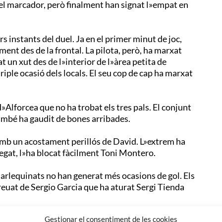
el marcador, però finalment han signat l»empat en
 instants del duel. Ja en el primer minut de joc,
ent des de la frontal. La pilota, però, ha marxat
at un xut des de l»interior de l»àrea petita de
riple ocasió dels locals. El seu cop de cap ha marxat
»Alforcea que no ha trobat els tres pals. El conjunt
també ha gaudit de bones arribades.
 amb un acostament perillós de David. L»extrem ha
segat, l»ha blocat fàcilment Toni Montero.
s arlequinats no han generat més ocasions de gol. Els
reuat de Sergio Garcia que ha aturat Sergi Tienda
Gestionar el consentiment de les cookies