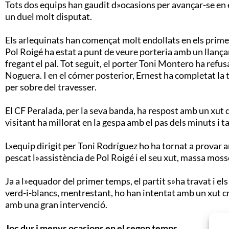
Tots dos equips han gaudit d»ocasions per avançar-se en 
un duel molt disputat.
Els arlequinats han començat molt endollats en els primers
Pol Roigé ha estat a punt de veure porteria amb un llançam
fregant el pal. Tot seguit, el porter Toni Montero ha refus
Noguera. I en el córner posterior, Ernest ha completat la t
per sobre del travesser.
El CF Peralada, per la seva banda, ha respost amb un xut d
visitant ha millorat en la gespa amb el pas dels minuts i 
L»equip dirigit per Toni Rodríguez ho ha tornat a provar
pescat l»assistència de Pol Roigé i el seu xut, massa mos
Ja a l»equador del primer temps, el partit s»ha travat i el
verd-i-blancs, mentrestant, ho han intentat amb un xut c
amb una gran intervenció.
Joc dur i menys ocasions en el segon temps