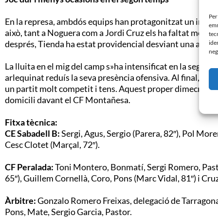
Per
En la represa, ambdós equips han protagonitzat un interc
emm
això, tant a Noguera com a Jordi Cruz els ha faltat molt po
tec
després, Tienda ha estat providencial desviant una arrib
ide
neg
La lluita en el mig del camp s»ha intensificat en la segon
arlequinat reduís la seva presència ofensiva. Al final, CE 
un partit molt competit i tens. Aquest proper dimecres, el 
domicili davant el CF Montañesa.
Fitxa tècnica:
CE Sabadell B:
Sergi, Agus, Sergio (Parera, 82″), Pol More
Cesc Clotet (Marçal, 72″).
CF Peralada:
Toni Montero, Bonmatí, Sergi Romero, Past
65″), Guillem Cornellà, Coro, Pons (Marc Vidal, 81″) i Cruz
Àrbitre:
Gonzalo Romero Freixas, delegació de Tarragon
Pons, Mate, Sergio Garcia, Pastor.