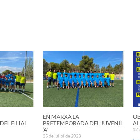
EN MARXA LA
OB
EL FILIAL
PRETEMPORADA DEL JUVENIL
AL
‘A’
12 
25 de juliol de 2023