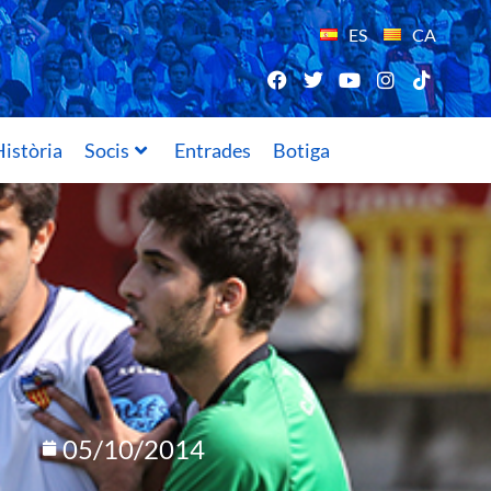
ES
CA
istòria
Socis
Entrades
Botiga
05/10/2014