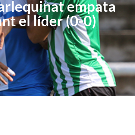
al arlequinat empata
nt el líder (0-0)