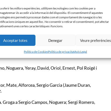
 a oferir les millors experiències, utilitzem tecnologies com les cookies per a
anvi de cop en els primers instants. No obstant
agatzemar i/o accedir a la informació del dispositiu. El consentiment d'aquestes
c per enviar la pilota al fons de la xarxa. Minuts
nologies ens permetrà processar dades com el comportament de navegació o les
ada del davanter Coro.
ntificacions úniques en aquest lloc. No consentir o retirar el consentiment, pot afectar
ativament unes certes característiques i funcions.
a meitat, fet que ha comportat que el conjunt
Sabadell B i CF Peralada B han signat les taules en
Acceptar totes
Denegar
Veure preferèncie
filial arlequinat disputarà un nou partit de Lliga a
Politica de Cookies
Politica de privacitat
Avis Legal
no, Noguera, Yeray, David, Oriol, Ernest, Pol Roigé i
or, Mate, Alforcea, Sergio Garcia (Jaume Duran,
.
a. Groga a Sergio Campos, Noguera; Sergi Romero,