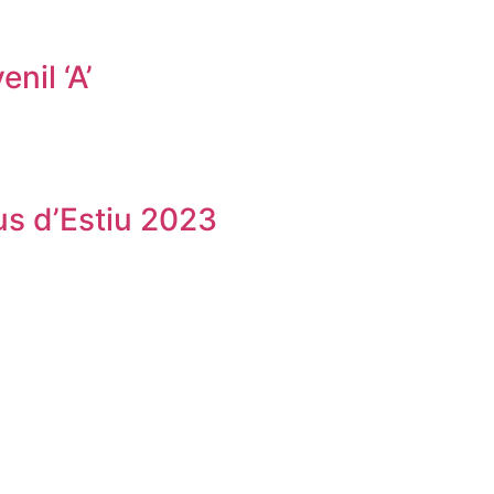
nil ‘A’
us d’Estiu 2023