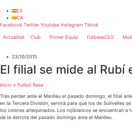
Vés
al
ES
contingut
CA
Facebook
Twitter
Youtube
Instagram
Tiktok
Actualitat
Club
Primer Equip
FutbaseCES
Mul
23/10/2015
El filial se mide al Rubí
Inicio
»
Futbol Base
Tras perder ante el Manlleu el pasado domingo, el filial ar
en la Tercera División, servirá para que los de Solivelle
los colores arlequinados. Los rojiblancos se encuentran a ta
de la derrota del pasado domingo ante el Manlleu.