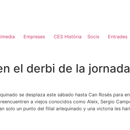
timedia
Empreses
CES Història
Socis
Entrades
 en el derbi de la jornad
lequinado se desplaza este sábado hasta Can Rosés para enfr
s se reencuentren a viejos conocidos como Aleix, Sergio Ca
n solo un punto del filial arlequinado y una victoria les har