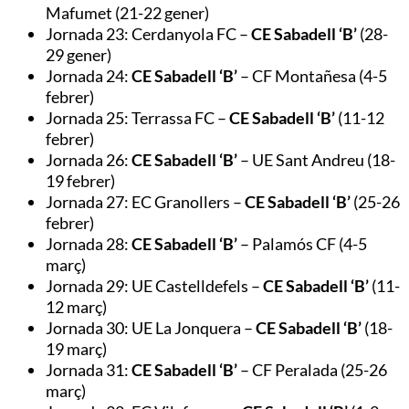
Mafumet (21-22 gener)
Jornada 23: Cerdanyola FC –
CE Sabadell ‘B’
(28-
29 gener)
Jornada 24:
CE Sabadell ‘B’
– CF Montañesa (4-5
febrer)
Jornada 25: Terrassa FC –
CE Sabadell ‘B’
(11-12
febrer)
Jornada 26:
CE Sabadell ‘B’
– UE Sant Andreu (18-
19 febrer)
Jornada 27: EC Granollers –
CE Sabadell ‘B’
(25-26
febrer)
Jornada 28:
CE Sabadell ‘B’
– Palamós CF (4-5
març)
Jornada 29: UE Castelldefels –
CE Sabadell ‘B’
(11-
12 març)
Jornada 30: UE La Jonquera –
CE Sabadell ‘B’
(18-
19 març)
Jornada 31:
CE Sabadell ‘B’
– CF Peralada (25-26
març)