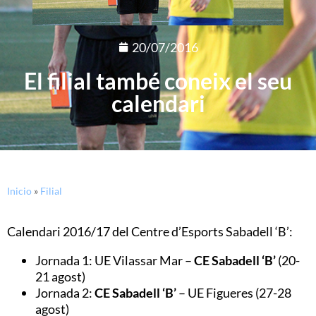
20/07/2016
El filial també coneix el seu
calendari
Inicio
»
Filial
Calendari 2016/17 del Centre d’Esports Sabadell ‘B’:
Jornada 1: UE Vilassar Mar –
CE Sabadell ‘B’
(20-
21 agost)
Jornada 2:
CE Sabadell ‘B’
– UE Figueres (27-28
agost)