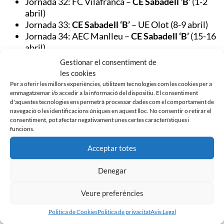
Jornada 32: FC Vilafranca –
CE Sabadell ‘B’
(1-2
abril)
Jornada 33:
CE Sabadell ‘B’
– UE Olot (8-9 abril)
Jornada 34: AEC Manlleu –
CE Sabadell ‘B’
(15-16
abril)
Jornada 35:
CE Sabadell ‘B’
– FC Ascó (22-23 abril)
Gestionar el consentiment de
Jornada 36: CE Júpiter –
CE Sabadell ‘B’
(29-30
les cookies
abril)
Per a oferir les millors experiències, utilitzem tecnologies com les cookies per a
Jornada 37:
CE Sabadell ‘B’
– FC Santfeliuenc (6-7
emmagatzemar i/o accedir a la informació del dispositiu. El consentiment
d'aquestes tecnologies ens permetrà processar dades com el comportament de
maig)
navegació o les identificacions úniques en aquest lloc. No consentir o retirar el
Jornada 38: CE Europa –
CE Sabadell ‘B’
(13-14
consentiment, pot afectar negativament unes certes característiques i
maig)
funcions.
Acceptar totes
Denegar
Noticias Relacionadas
Veure preferències
Politica de Cookies
Politica de privacitat
Avis Legal