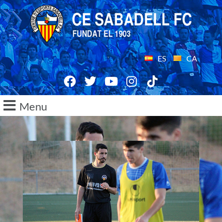
ES
CA
Menu