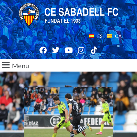
ES
CA
Menu