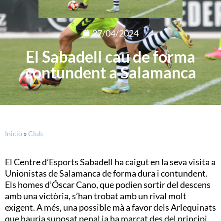
27/04/2024
El Sabadell cau de forma
contundent a Salamanca
Inicio
»
Club
El Centre d’Esports Sabadell ha caigut en la seva visita a
Unionistas de Salamanca de forma dura i contundent.
Els homes d’Óscar Cano, que podien sortir del descens
amb una victòria, s’han trobat amb un rival molt
exigent. A més, una possible mà a favor dels Arlequinats
que hauria suposat penal ja ha marcat des del principi