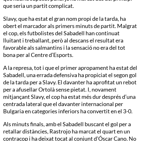
que seria un partit complicat.
Slavy, que ha estat el gran nom propi de la tarda, ha
obert el marcador als primers minuts de partit. Malgrat
el cop, els futbolistes del Sabadell han continuat
lluitant i treballant, però al descans el resultat era
favorable als salmantins i la sensació no era del tot
bona per al Centre d’Esports.
A la represa, tot i que el primer apropament ha estat del
Sabadell, una errada defensiva ha propiciat el segon gol
de la tarda per a Slavy. El davanter ha aprofitat un rebot
per a afusellar Ortolà sense pietat. I, novament
mitjançant Slavy, el cop ha estat més dur després d’una
centrada lateral que el davanter internacional per
Bulgaria en categories inferiors ha convertit en el 3-0.
Als minuts finals, amb el Sabadell buscant el gol per a
retallar distàncies, Rastrojo ha marcat el quart en un
contracop i ha deixat tocat al conjunt d’Óscar Cano. No