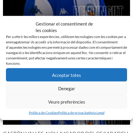
Gestionar el consentiment de
EDGAR GONZÁLEZ, NOU JUGADOR DEL CE
les cookies
SABADELL
Per a oferir les millors experiències, utilitzem tecnologies com les cookies per a
7 d'agost de 2026
emmagatzemar i/o accedir a la informació del dispositiu. El consentiment
Leer más »
d'aquestes tecnologies ens permetrà processar dades com el comportament de
navegació o les identificacions úniques en aquest lloc. No consentir o retirar el
consentiment, pot afectar negativament unes certes característiques i
funcions.
Acceptar totes
Denegar
Veure preferències
Politica de Cookies
Politica de privacitat
Avis Legal