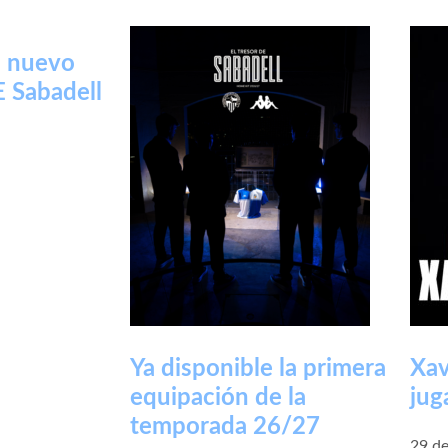
, nuevo
E Sabadell
Ya disponible la primera
Xav
equipación de la
jug
temporada 26/27
29 de