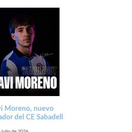
i Moreno, nuevo
ador del CE Sabadell
 julio de 2026