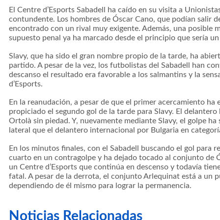
El Centre d’Esports Sabadell ha caído en su visita a Unionist
contundente. Los hombres de Óscar Cano, que podían salir de
encontrado con un rival muy exigente. Además, una posible m
supuesto penal ya ha marcado desde el principio que sería un
Slavy, que ha sido el gran nombre propio de la tarde, ha abie
partido. A pesar de la vez, los futbolistas del Sabadell han c
descanso el resultado era favorable a los salmantins y la sen
d’Esports.
En la reanudación, a pesar de que el primer acercamiento ha e
propiciado el segundo gol de la tarde para Slavy. El delanter
Ortolà sin piedad. Y, nuevamente mediante Slavy, el golpe h
lateral que el delantero internacional por Bulgaria en categorí
En los minutos finales, con el Sabadell buscando el gol para r
cuarto en un contragolpe y ha dejado tocado al conjunto de 
un Centre d’Esports que continúa en descenso y todavía tiene
fatal. A pesar de la derrota, el conjunto Arlequinat está a un 
dependiendo de él mismo para lograr la permanencia.
Noticias Relacionadas