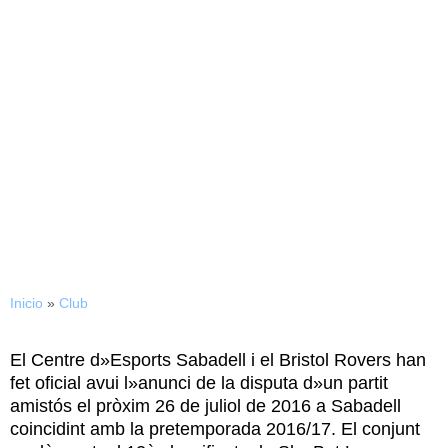
23/11/2015
El Sabadell disputarà un
amistós contra el Bristol
Rovers
Inicio
»
Club
El Centre d»Esports Sabadell i el Bristol Rovers han
fet oficial avui l»anunci de la disputa d»un partit
amistós el pròxim 26 de juliol de 2016 a Sabadell
coincidint amb la pretemporada 2016/17. El conjunt