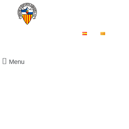
ES
CA
Menu