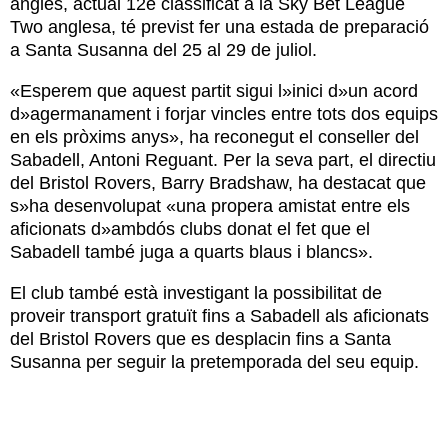
anglès, actual 12è classificat a la Sky Bet League
Two anglesa, té previst fer una estada de preparació
a Santa Susanna del 25 al 29 de juliol.
«Esperem que aquest partit sigui l»inici d»un acord
d»agermanament i forjar vincles entre tots dos equips
en els pròxims anys», ha reconegut el conseller del
Sabadell, Antoni Reguant. Per la seva part, el directiu
del Bristol Rovers, Barry Bradshaw, ha destacat que
s»ha desenvolupat «una propera amistat entre els
aficionats d»ambdós clubs donat el fet que el
Sabadell també juga a quarts blaus i blancs».
El club també està investigant la possibilitat de
proveir transport gratuït fins a Sabadell als aficionats
del Bristol Rovers que es desplacin fins a Santa
Susanna per seguir la pretemporada del seu equip.