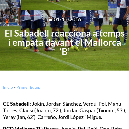
01/10/2016
El Sabadell reacciona a temps
i empata davant el Mallorca
‘B’
Inicio
»
Primer Equip
CE Sabadell
: Jokin, Jordan Sánchez, Verdú, Pol, Manu
Torres, Clausí (Juanjo, 72’), Jordan Gaspar (Txomin, 53’),
Yeray (Ian, 62’), Carreño, Jordi López i Migue.
RCD Mallorca ‘B’
: Parera, Juanjo, Pol, Raúl, One, Baba,