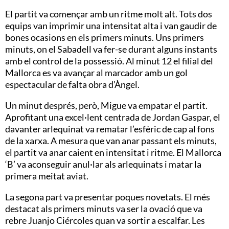
El partit va començar amb un ritme molt alt. Tots dos
equips van imprimir una intensitat alta i van gaudir de
bones ocasions en els primers minuts. Uns primers
minuts, on el Sabadell va fer-se durant alguns instants
amb el control de la possessió. Al minut 12 el filial del
Mallorca es va avançar al marcador amb un gol
espectacular de falta obra d’Àngel.
Un minut després, però, Migue va empatar el partit.
Aprofitant una excel·lent centrada de Jordan Gaspar, el
davanter arlequinat va rematar l’esfèric de cap al fons
de la xarxa. A mesura que van anar passant els minuts,
el partit va anar caient en intensitat i ritme. El Mallorca
‘B’ va aconseguir anul·lar als arlequinats i matar la
primera meitat aviat.
La segona part va presentar poques novetats. El més
destacat als primers minuts va ser la ovació que va
rebre Juanjo Ciércoles quan va sortir a escalfar. Les