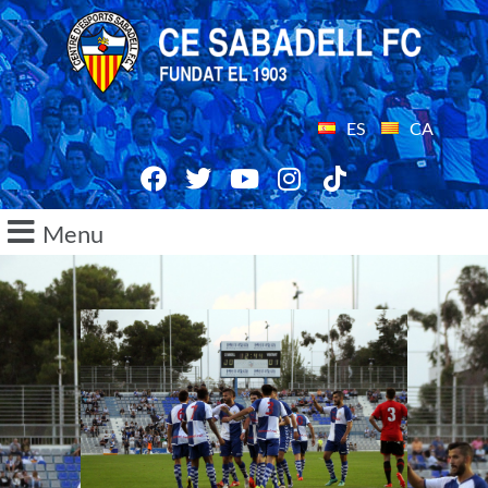
ES
CA
Menu