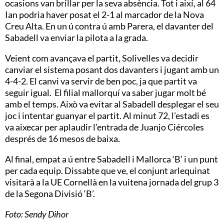
ocasions van brillar per la seva absència. Tot i així, al 64
Ian podria haver posat el 2-1 al marcador de la Nova
Creu Alta. En un ú contra ú amb Parera, el davanter del
Sabadell va enviar la pilota a la grada.
Veient com avançava el partit, Solivelles va decidir
canviar el sistema posant dos davanters i jugant amb un
4-4-2. El canvi va servir de ben poc, ja que partit va
seguir igual. El filial mallorquí va saber jugar molt bé
amb el temps. Això va evitar al Sabadell desplegar el seu
joc i intentar guanyar el partit. Al minut 72, l’estadi es
va aixecar per aplaudir l’entrada de Juanjo Ciércoles
després de 16 mesos de baixa.
Al final, empat a ú entre Sabadell i Mallorca ‘B’ i un punt
per cada equip. Dissabte que ve, el conjunt arlequinat
visitarà a la UE Cornellà en la vuitena jornada del grup 3
de la Segona Divisió ‘B’.
Foto: Sendy Dihor