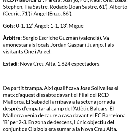
Stephen, Tia Sastre, Rodado (Joan Sastre, 61’), Alberto
(Cedric, 71’) i Ángel (Enzo, 86’).
Gols
: 0-1, 12’, Ángel; 1-1, 13’, Migue.
Àrbitre
: Sergio Escriche Guzmán (valencià). Va
amonestar als locals Jordan Gaspar i Juanjo. I als
visitants One i Ángel.
Estadi
: Nova Creu Alta. 1.824 espectadors.
De partit trampa. Així qualificava Jose Solivelles el
matx d’aquest dissabte davant el filial del RCD
Mallorca. El Sabadell arribava a la setena jornada
després d’empatar al camp de l’Atlètic Balears. El
Mallorca venia de caure a casa davant el FC Barcelona
‘B’ per 2-3. En zona de descens, l’únic objectiu del
conjunt de Olaizola era sumar a la Nova Creu Alta.