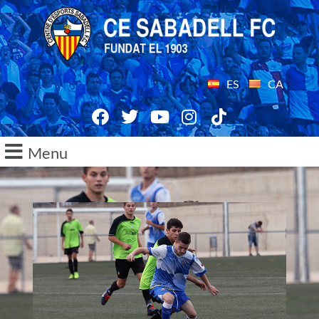
ES
CA
Menu