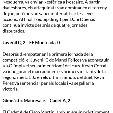
l»esquerra, va enviar l»esfèrica a l»escaire. A partir
d»aleshores, els arlequinats van dominar en el terreny
de joc, però no van saber materialitzar les seves
accions. Al final, l»equip dirigit per Dani Dueñas
continua invicte després de quatre jornades
disputades.
Juvenil C, 2 – EF Montcada, 0
Després d»empatar en la primera jornada de la
competició, el Juvenil C de Manel Felices va aconseguir
a l»Olímpia el seu primer triomf del curs. Kevin Corral
va inaugurar el marcador en els primers instants de la
segona meitat. Ja en els últims minuts del duel, Kevin
Pérez va sentenciar per als locals i va segellar la
victòria.
Gimnàstic Manresa, 5 – Cadet A, 2
El Cadet A de Cisco Martín, amb un equip pràcticament