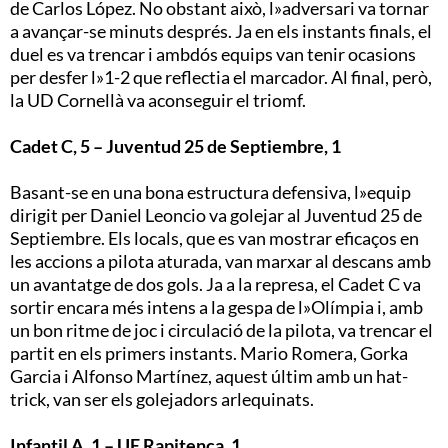
de Carlos López. No obstant això, l»adversari va tornar
a avançar-se minuts després. Ja en els instants finals, el
duel es va trencar i ambdós equips van tenir ocasions
per desfer l»1-2 que reflectia el marcador. Al final, però,
la UD Cornellà va aconseguir el triomf.
Cadet C, 5 – Juventud 25 de Septiembre, 1
Basant-se en una bona estructura defensiva, l»equip
dirigit per Daniel Leoncio va golejar al Juventud 25 de
Septiembre. Els locals, que es van mostrar eficaços en
les accions a pilota aturada, van marxar al descans amb
un avantatge de dos gols. Ja a la represa, el Cadet C va
sortir encara més intens a la gespa de l»Olímpia i, amb
un bon ritme de joc i circulació de la pilota, va trencar el
partit en els primers instants. Mario Romera, Gorka
Garcia i Alfonso Martínez, aquest últim amb un hat-
trick, van ser els golejadors arlequinats.
Infantil A, 1 – UE Rapitenca, 1