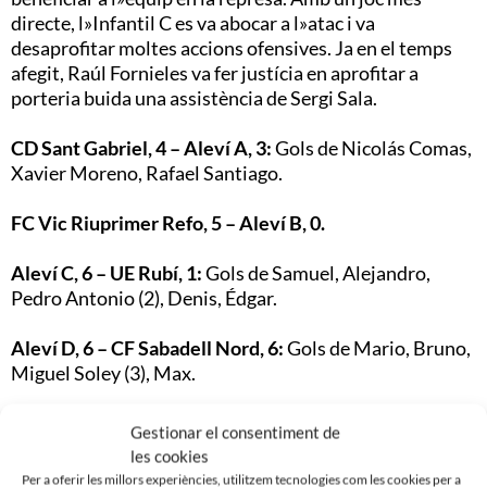
directe, l»Infantil C es va abocar a l»atac i va
desaprofitar moltes accions ofensives. Ja en el temps
afegit, Raúl Fornieles va fer justícia en aprofitar a
porteria buida una assistència de Sergi Sala.
CD Sant Gabriel, 4 – Aleví A, 3:
Gols de Nicolás Comas,
Xavier Moreno, Rafael Santiago.
FC Vic Riuprimer Refo, 5 – Aleví B, 0.
Aleví C, 6 – UE Rubí, 1:
Gols de Samuel, Alejandro,
Pedro Antonio (2), Denis, Édgar.
Aleví D, 6 – CF Sabadell Nord, 6:
Gols de Mario, Bruno,
Miguel Soley (3), Max.
CD Montcada, 1 – Aleví E, 8:
Gols de Mario Romero,
Gestionar el consentiment de
Pol Pedro (2), Enric (2), Alejandro Olivera (3).
les cookies
Per a oferir les millors experiències, utilitzem tecnologies com les cookies per a