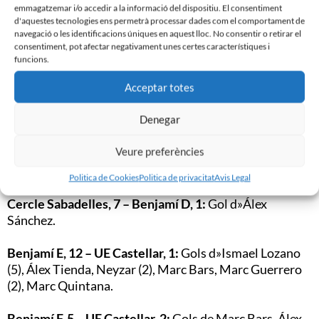
VDF Roureda, 4 – Aleví F, 6:
Gols d»Adrià (2), Borja,
emmagatzemar i/o accedir a la informació del dispositiu. El consentiment
d'aquestes tecnologies ens permetrà processar dades com el comportament de
Anas Bali, Marcos Becerro (2).
navegació o les identificacions úniques en aquest lloc. No consentir o retirar el
consentiment, pot afectar negativament unes certes característiques i
Benjamí A, 2 – CF Les Franqueses, 3:
Gols de Víctor
funcions.
Pastor, Jordi Solé.
Acceptar totes
Benjamí B, 4 – CFU Can Rull, 4:
Gols de Víctor Pastor
Denegar
(2), Nicolás, Ismael Zambrano.
Veure preferències
CF Caldes de Montbui, 0 – Benjamí C, 4:
Gols de David,
Carlos Saiz, Marc Roviras, Ot Valls.
Politica de Cookies
Politica de privacitat
Avis Legal
Cercle Sabadelles, 7 – Benjamí D, 1:
Gol d»Álex
Sánchez.
Benjamí E, 12 – UE Castellar, 1:
Gols d»Ismael Lozano
(5), Álex Tienda, Neyzar (2), Marc Bars, Marc Guerrero
(2), Marc Quintana.
Benjamí F, 5 – UE Castellar, 2:
Gols de Marc Bars, Álex