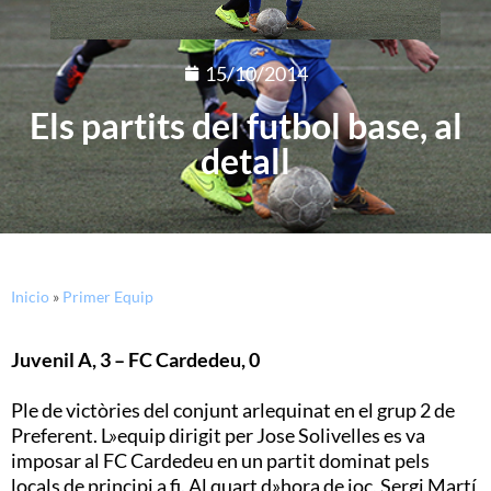
15/10/2014
Els partits del futbol base, al
detall
Inicio
»
Primer Equip
Juvenil A, 3 – FC Cardedeu, 0
Ple de victòries del conjunt arlequinat en el grup 2 de
Preferent. L»equip dirigit per Jose Solivelles es va
imposar al FC Cardedeu en un partit dominat pels
locals de principi a fi. Al quart d»hora de joc, Sergi Martí