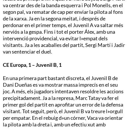
va centrar des de la banda esquerra i Pol Monells, en el
segon pal, va rematar de cap per enviar la pilota al fons
de la xarxa. Ja en la segona meitat, i després de
perdonar en el primer temps, el Juvenil A va saltar més
nerviós a la gespa. Fins i tot el porter Álex, amb una
intervenció providencial, va evitar l»empat dels
visitants. Ja a les acaballes del partit, Sergi Martí i Jadir
van sentenciar el duel.
CE Europa, 1 – Juvenil B, 1
En una primera part bastant discreta, el Juvenil B de
Dani Dueñas es va mostrar massa imprecís en el seu
joc. A més, els jugadors intentaven resoldre les accions
precipitadament. Ja a la represa, Marc Tatay va fer el
primer gol del partit en aprofitar un error de la defensa
visitant. Tot seguit, però, el Juvenil B va treure l»orgull
per empatar. En el rebuig d»un córner, Vaca va orientar
la pilota amb la dreta i, amb un efectiu xut amb