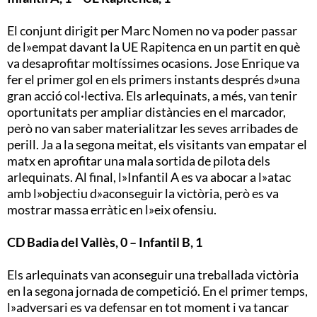
El conjunt dirigit per Marc Nomen no va poder passar
de l»empat davant la UE Rapitenca en un partit en què
va desaprofitar moltíssimes ocasions. Jose Enrique va
fer el primer gol en els primers instants després d»una
gran acció col·lectiva. Els arlequinats, a més, van tenir
oportunitats per ampliar distàncies en el marcador,
però no van saber materialitzar les seves arribades de
perill. Ja a la segona meitat, els visitants van empatar el
matx en aprofitar una mala sortida de pilota dels
arlequinats. Al final, l»Infantil A es va abocar a l»atac
amb l»objectiu d»aconseguir la victòria, però es va
mostrar massa erràtic en l»eix ofensiu.
CD Badia del Vallès, 0 – Infantil B, 1
Els arlequinats van aconseguir una treballada victòria
en la segona jornada de competició. En el primer temps,
l»adversari es va defensar en tot moment i va tancar