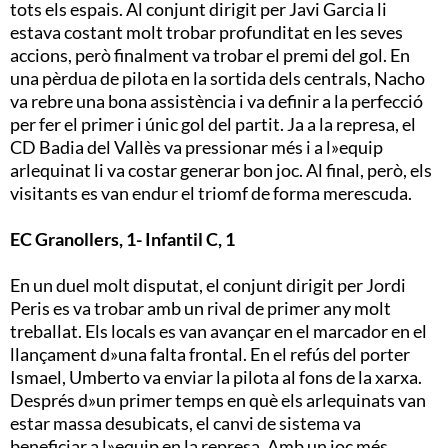
tots els espais. Al conjunt dirigit per Javi Garcia li
estava costant molt trobar profunditat en les seves
accions, però finalment va trobar el premi del gol. En
una pèrdua de pilota en la sortida dels centrals, Nacho
va rebre una bona assistència i va definir a la perfecció
per fer el primer i únic gol del partit. Ja a la represa, el
CD Badia del Vallès va pressionar més i a l»equip
arlequinat li va costar generar bon joc. Al final, però, els
visitants es van endur el triomf de forma merescuda.
EC Granollers, 1- Infantil C, 1
En un duel molt disputat, el conjunt dirigit per Jordi
Peris es va trobar amb un rival de primer any molt
treballat. Els locals es van avançar en el marcador en el
llançament d»una falta frontal. En el refús del porter
Ismael, Umberto va enviar la pilota al fons de la xarxa.
Després d»un primer temps en què els arlequinats van
estar massa desubicats, el canvi de sistema va
beneficiar a l»equip en la represa. Amb un joc més