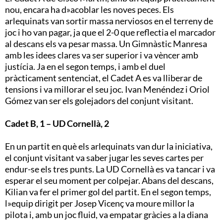
nou, encara ha d»acoblar les noves peces. Els
arlequinats van sortir massa nerviosos en el terreny de
joc i ho van pagar, ja que el 2-0 que reflectia el marcador
al descans els va pesar massa. Un Gimnàstic Manresa
amb les idees clares va ser superior i va vèncer amb
justícia. Ja en el segon temps, i amb el duel
pràcticament sentenciat, el Cadet A es va lliberar de
tensions i va millorar el seu joc. Ivan Menéndez i Oriol
Gómez van ser els golejadors del conjunt visitant.
Cadet B, 1 – UD Cornellà, 2
En un partit en què els arlequinats van dur la iniciativa,
el conjunt visitant va saber jugar les seves cartes per
endur-se els tres punts. La UD Cornellà es va tancar i va
esperar el seu moment per colpejar. Abans del descans,
Kilian va fer el primer gol del partit. En el segon temps,
l»equip dirigit per Josep Vicenç va moure millor la
pilota i, amb un joc fluid, va empatar gràcies a la diana