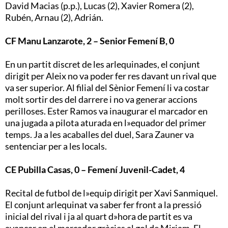
David Macias (p.p.), Lucas (2), Xavier Romera (2),
Rubén, Arnau (2), Adrián.
CF Manu Lanzarote, 2 – Senior Femení B, 0
En un partit discret de les arlequinades, el conjunt
dirigit per Aleix no va poder fer res davant un rival que
va ser superior. Al filial del Sènior Femení li va costar
molt sortir des del darrere i no va generar accions
perilloses. Ester Ramos va inaugurar el marcador en
una jugada a pilota aturada en l»equador del primer
temps. Ja a les acaballes del duel, Sara Zauner va
sentenciar per a les locals.
CE Pubilla Casas, 0 – Femení Juvenil-Cadet, 4
Recital de futbol de l»equip dirigit per Xavi Sanmiquel.
El conjunt arlequinat va saber fer front a la pressió
inicial del rival i ja al quart d»hora de partit es va
avançar en el marcador gràcies al gol de Miriam. El