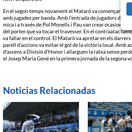
En el segon temps novament el Mataró va començar millor 
amb jugades per banda. Amb l’entrada de jugadors des de 
mica i a través de Pol Monells i Pau van crear ocasions de
del porter que va tocar el travesser. En el contraatac tam
va fallar en el control. El Mataró va apretar en els darrer
parell d’accions va evitar el gol de la victòria local. Amb
d’ascens a Divisió d’Honor i allarguen la ratxa sense perd
el Josep Maria Gené en la primera jornada de la segona vo
Noticias Relacionadas