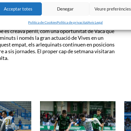
Acceptar totes
Denegar
Veure preferèncie
que els arlequinats i arribaven amb cert perill
la banqueta, el Sabadell va anar millorant mica en
Politica de Cookies
Politica de privacitat
Avis Legal
 gol. La més clara, una rematada de Pau per sobre
bé es creava perill, com una oportunitat de Vaca que
s minuts i només la gran actuació de Vives en un
 aquest empat, els arlequinats continuen en posicions
re a sis jornades. El proper cap de setmana visitaran
lta.