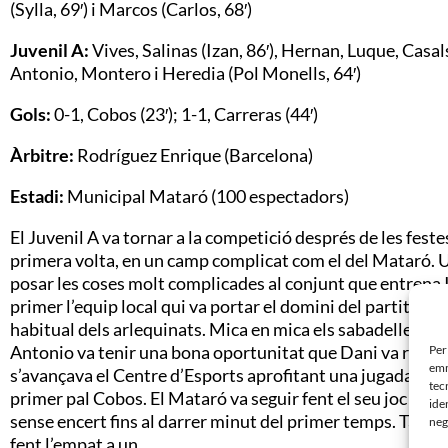
(Sylla, 69′) i Marcos (Carlos, 68′)
Juvenil A:
Vives, Salinas (Izan, 86′), Hernan, Luque, Casal
Antonio, Montero i Heredia (Pol Monells, 64′)
Gols:
0-1, Cobos (23′); 1-1, Carreras (44′)
Àrbitre:
Rodríguez Enrique (Barcelona)
Estadi:
Municipal Mataró (100 espectadors)
El Juvenil A va tornar a la competició després de les feste
primera volta, en un camp complicat com el del Mataró. Un r
posar les coses molt complicades al conjunt que entrena I
primer l’equip local qui va portar el domini del partit, sen
habitual dels arlequinats. Mica en mica els sabadellencs es
Antonio va tenir una bona oportunitat que Dani
va refus
Per
emm
s’avançava el Centre d’Esports aprofitant una jugada d’es
tec
primer pal Cobos. El Mataró va seguir fent el seu joc i va 
ide
sense encert fins al darrer minut del primer temps. Tamb
neg
fent l’empat a un.