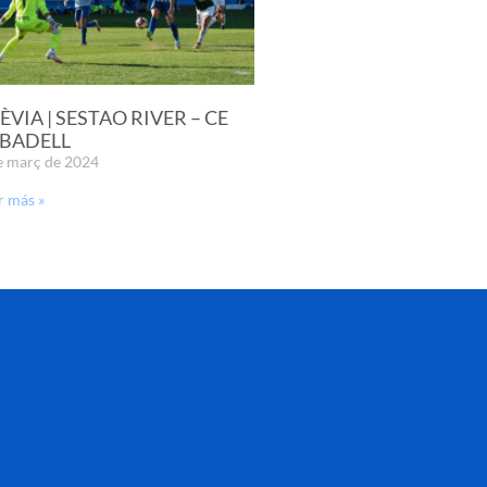
ÈVIA | SESTAO RIVER – CE
BADELL
e març de 2024
r más »