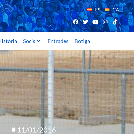
ES
CA
istòria
Socis
Entrades
Botiga
11/01/2016