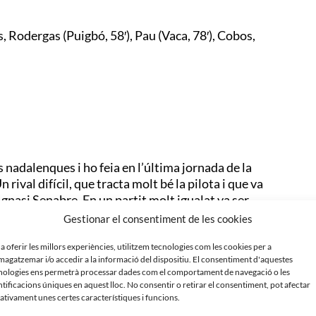
s, Rodergas (Puigbó, 58′), Pau (Vaca, 78′), Cobos,
s nadalenques i ho feia en l’última jornada de la
ival difícil, que tracta molt bé la pilota i que va
gnasi Senabre. En un partit molt igualat va ser
se crear ocasions de gol però dificultant el joc
Gestionar el consentiment de les cookies
 va anar trobant millor sobre el terreny de joc i
ar amb els peus. A l’equador del primer temps
 a oferir les millors experiències, utilitzem tecnologies com les cookies per a
agatzemar i/o accedir a la informació del dispositiu. El consentiment d'aquestes
tratègia. El servei de cantonada el rematava al
nologies ens permetrà processar dades com el comportament de navegació o les
crear oportunitats de gol a la porteria de Vives però
ntificacions úniques en aquest lloc. No consentir o retirar el consentiment, pot afectar
é en un còrner Carreras rematava en el segon pal
ativament unes certes característiques i funcions.