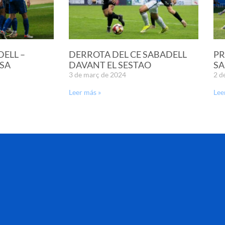
DELL –
DERROTA DEL CE SABADELL
PR
SA
DAVANT EL SESTAO
SA
3 de març de 2024
2 d
Leer más »
Lee