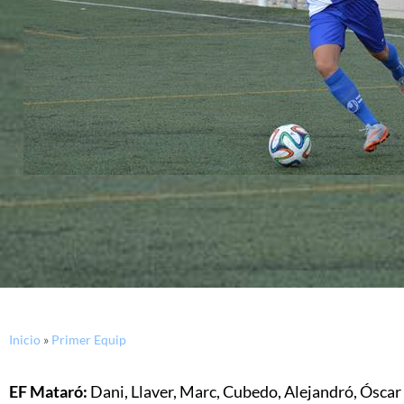
Inicio
»
Primer Equip
EF Mataró:
Dani, Llaver, Marc, Cubedo, Alejandró, Óscar (M