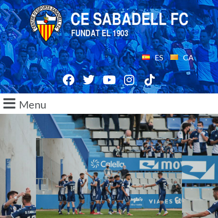
ES
CA
Menu