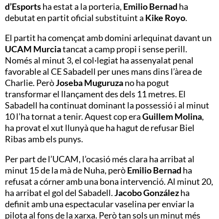
d’Esports
ha estat a la porteria,
Emilio Bernad
ha
debutat en partit oficial substituint a
Kike Royo
.
El partit ha començat amb domini arlequinat davant un
UCAM Murcia
tancat a camp propi i sense perill.
Només al minut 3, el col·legiat ha assenyalat penal
favorable al CE Sabadell per unes mans dins l’àrea de
Charlie. Però
Joseba Muguruza
no ha pogut
transformar el llançament des dels 11 metres. El
Sabadell ha continuat dominant la possessió i al minut
10 l’ha tornat a tenir. Aquest cop era
Guillem Molina
,
ha provat el xut llunyà que ha hagut de refusar Biel
Ribas amb els punys.
Per part de l’UCAM, l’ocasió més clara ha arribat al
minut 15 de la mà de Nuha, però
Emilio Bernad
ha
refusat a córner amb una bona intervenció. Al minut 20,
ha arribat el gol del Sabadell.
Jacobo González
ha
definit amb una espectacular vaselina per enviar la
pilota al fons de la xarxa. Però tan sols un minut més