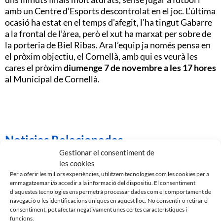
amb un Centre d’Esports descontrolat en el joc. L’última
ocasió ha estat en el temps d’afegit, l’ha tingut Gabarre
a la frontal de l’àrea, però el xut ha marxat per sobre de
la porteria de Biel Ribas. Ara l’equip ja només pensa en
el pròxim objectiu, el Cornellà, amb qui es veurà les
cares el pròxim
diumenge 7 de novembre a les 17 hores
al Municipal de Cornellà.
Noticias Relacionadas
Gestionar el consentiment de
les cookies
Per a oferir les millors experiències, utilitzem tecnologies com les cookies per a
emmagatzemar i/o accedir a la informació del dispositiu. El consentiment
d'aquestes tecnologies ens permetrà processar dades com el comportament de
navegació o les identificacions úniques en aquest lloc. No consentir o retirar el
consentiment, pot afectar negativament unes certes característiques i
funcions.