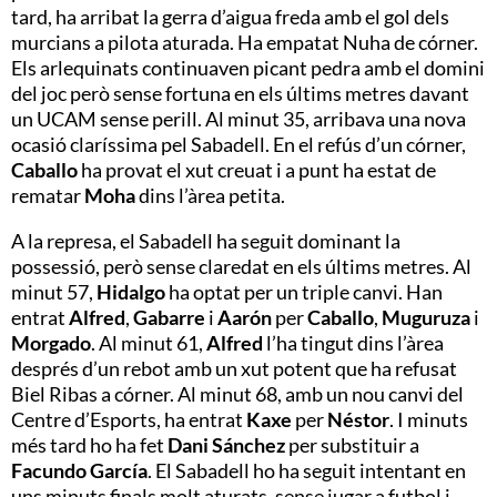
tard, ha arribat la gerra d’aigua freda amb el gol dels
murcians a pilota aturada. Ha empatat Nuha de córner.
Els arlequinats continuaven picant pedra amb el domini
del joc però sense fortuna en els últims metres davant
un UCAM sense perill. Al minut 35, arribava una nova
ocasió claríssima pel Sabadell. En el refús d’un córner,
Caballo
ha provat el xut creuat i a punt ha estat de
rematar
Moha
dins l’àrea petita.
A la represa, el Sabadell ha seguit dominant la
possessió, però sense claredat en els últims metres. Al
minut 57,
Hidalgo
ha optat per un triple canvi. Han
entrat
Alfred
,
Gabarre
i
Aarón
per
Caballo
,
Muguruza
i
Morgado
. Al minut 61,
Alfred
l’ha tingut dins l’àrea
després d’un rebot amb un xut potent que ha refusat
Biel Ribas a córner. Al minut 68, amb un nou canvi del
Centre d’Esports, ha entrat
Kaxe
per
Néstor
. I minuts
més tard ho ha fet
Dani Sánchez
per substituir a
Facundo García
. El Sabadell ho ha seguit intentant en
uns minuts finals molt aturats, sense jugar a futbol i