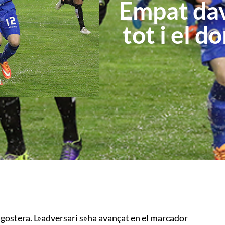
Empat dav
tot i el d
agostera. L»adversari s»ha avançat en el marcador