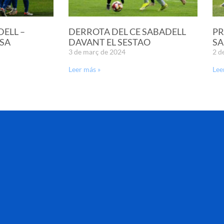
DELL –
DERROTA DEL CE SABADELL
PR
SA
DAVANT EL SESTAO
SA
3 de març de 2024
2 d
Leer más »
Lee