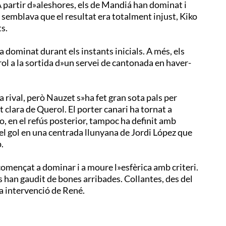
A partir d»aleshores, els de Mandiá han dominat i
 semblava que el resultat era totalment injust, Kiko
ts.
ha dominat durant els instants inicials. A més, els
erol a la sortida d»un servei de cantonada en haver-
a rival, però Nauzet s»ha fet gran sota pals per
 clara de Querol. El porter canari ha tornat a
o, en el refús posterior, tampoc ha definit amb
 del gol en una centrada llunyana de Jordi López que
.
començat a dominar i a moure l»esfèrica amb criteri.
ats han gaudit de bones arribades. Collantes, des del
la intervenció de René.