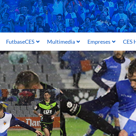
FutbaseCES
Multimedia
Empreses
CES H