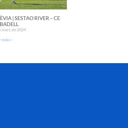
ÈVIA | SESTAO RIVER – CE
BADELL
e març de 2024
r más »