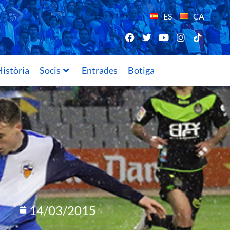
ES
CA
istòria
Socis
Entrades
Botiga
14/03/2015