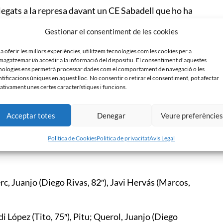
legats a la represa davant un CE Sabadell que ho ha
ontra, els de Mandiá s»han abocat a l»atac per
Gestionar el consentiment de les cookies
at del segon temps, ha enviat la pilota fregant
 a oferir les millors experiències, utilitzem tecnologies com les cookies per a
agatzemar i/o accedir a la informació del dispositiu. El consentiment d'aquestes
prés d»una centrada de Marcos. Malgrat tot, René
nologies ens permetrà processar dades com el comportament de navegació o les
a completat el carrusel d»ocasions en caçar una
ntificacions úniques en aquest lloc. No consentir o retirar el consentiment, pot afectar
ativament unes certes característiques i funcions.
ut als núvols.
mínima de la UE Llagostera, que ha pogut sentenciar
Acceptar totes
Denegar
Veure preferèncie
ícia en pescar una centrada mil·limètrica de
int els punts en un duel català en què el CE Sabadell
Politica de Cookies
Politica de privacitat
Avis Legal
rc, Juanjo (Diego Rivas, 82″), Javi Hervás (Marcos,
i López (Tito, 75″), Pitu; Querol, Juanjo (Diego