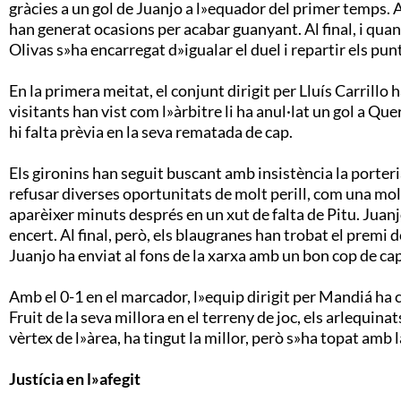
gràcies a un gol de Juanjo a l»equador del primer temps. 
han generat ocasions per acabar guanyant. Al final, i quan
Olivas s»ha encarregat d»igualar el duel i repartir els pun
En la primera meitat, el conjunt dirigit per Lluís Carrillo 
visitants han vist com l»àrbitre li ha anul·lat un gol a Qu
hi falta prèvia en la seva rematada de cap.
Els gironins han seguit buscant amb insistència la porteri
refusar diverses oportunitats de molt perill, com una molt
aparèixer minuts després en un xut de falta de Pitu. Juanj
encert. Al final, però, els blaugranes han trobat el premi
Juanjo ha enviat al fons de la xarxa amb un bon cop de cap
Amb el 0-1 en el marcador, l»equip dirigit per Mandiá ha 
Fruit de la seva millora en el terreny de joc, els arlequin
vèrtex de l»àrea, ha tingut la millor, però s»ha topat amb 
Justícia en l»afegit