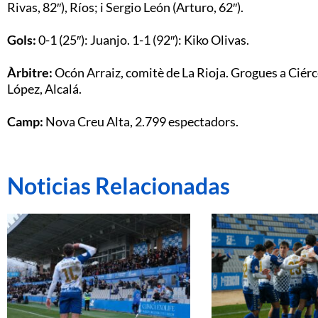
Rivas, 82″), Ríos; i Sergio León (Arturo, 62″).
Gols:
0-1 (25″): Juanjo. 1-1 (92″): Kiko Olivas.
Àrbitre:
Ocón Arraiz, comitè de La Rioja. Grogues a Ciérco
López, Alcalá.
Camp:
Nova Creu Alta, 2.799 espectadors.
Noticias Relacionadas