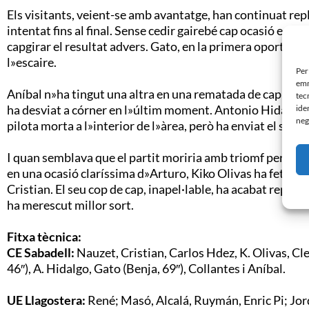
Els visitants, veient-se amb avantatge, han continuat rep
intentat fins al final. Sense cedir gairebé cap ocasió en c
capgirar el resultat advers. Gato, en la primera oportunit
l»escaire.
Per
emm
Aníbal n»ha tingut una altra en una rematada de cap des
tec
ha desviat a córner en l»últim moment. Antonio Hidalgo h
ide
neg
pilota morta a l»interior de l»àrea, però ha enviat el seu x
I quan semblava que el partit moriria amb triomf per la 
en una ocasió claríssima d»Arturo, Kiko Olivas ha fet just
Cristian. El seu cop de cap, inapel·lable, ha acabat repart
ha merescut millor sort.
Fitxa tècnica:
CE Sabadell:
Nauzet, Cristian, Carlos Hdez, K. Olivas, Cle
46″), A. Hidalgo, Gato (Benja, 69″), Collantes i Aníbal.
UE Llagostera:
René; Masó, Alcalá, Ruymán, Enric Pi; Jord