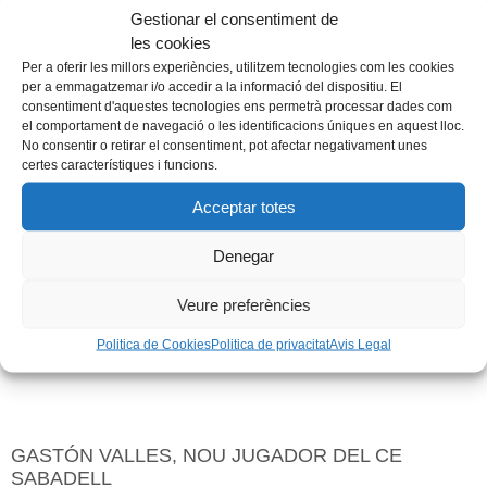
Gestionar el consentiment de
les cookies
EDGAR GONZÁLEZ, NOU JUGADOR DEL CE
Per a oferir les millors experiències, utilitzem tecnologies com les cookies
SABADELL
per a emmagatzemar i/o accedir a la informació del dispositiu. El
7 d'agost de 2026
consentiment d'aquestes tecnologies ens permetrà processar dades com
el comportament de navegació o les identificacions úniques en aquest lloc.
Leer más »
No consentir o retirar el consentiment, pot afectar negativament unes
certes característiques i funcions.
Acceptar totes
Denegar
Veure preferències
Politica de Cookies
Politica de privacitat
Avis Legal
GASTÓN VALLES, NOU JUGADOR DEL CE
SABADELL