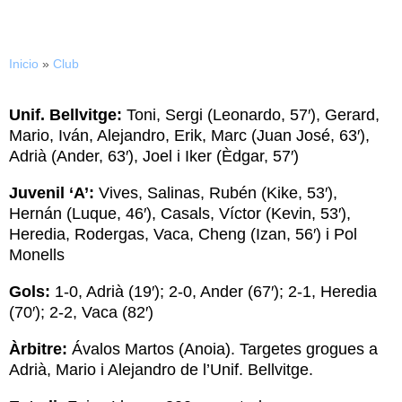
Inicio
»
Club
Unif. Bellvitge:
Toni, Sergi (Leonardo, 57′), Gerard,
Mario, Iván, Alejandro, Erik, Marc (Juan José, 63′),
Adrià (Ander, 63′), Joel i Iker (Èdgar, 57′)
Juvenil ‘A’:
Vives, Salinas, Rubén (Kike, 53′),
Hernán (Luque, 46′), Casals, Víctor (Kevin, 53′),
Heredia, Rodergas, Vaca, Cheng (Izan, 56′) i Pol
Monells
Gols:
1-0, Adrià (19′); 2-0, Ander (67′); 2-1, Heredia
(70′); 2-2, Vaca (82′)
Àrbitre:
Ávalos Martos (Anoia). Targetes grogues a
Adrià, Mario i Alejandro de l’Unif. Bellvitge.