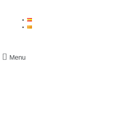
ES
CA
Menu
16/05/2016
Empat en els darrers
minuts