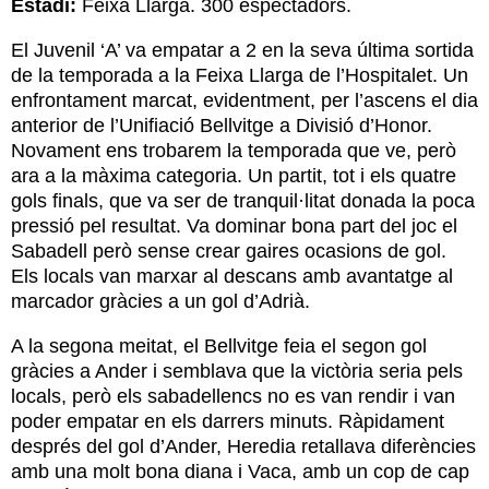
Estadi:
Feixa Llarga. 300 espectadors.
El Juvenil ‘A’ va empatar a 2 en la seva última sortida
de la temporada a la Feixa Llarga de l’Hospitalet. Un
enfrontament marcat, evidentment, per l’ascens el dia
anterior de l’Unifiació Bellvitge a Divisió d’Honor.
Novament ens trobarem la temporada que ve, però
ara a la màxima categoria. Un partit, tot i els quatre
gols finals, que va ser de tranquil·litat donada la poca
pressió pel resultat. Va dominar bona part del joc el
Sabadell però sense crear gaires ocasions de gol.
Els locals van marxar al descans amb avantatge al
marcador gràcies a un gol d’Adrià.
A la segona meitat, el Bellvitge feia el segon gol
gràcies a Ander i semblava que la victòria seria pels
locals, però els sabadellencs no es van rendir i van
poder empatar en els darrers minuts. Ràpidament
després del gol d’Ander, Heredia retallava diferències
amb una molt bona diana i Vaca, amb un cop de cap