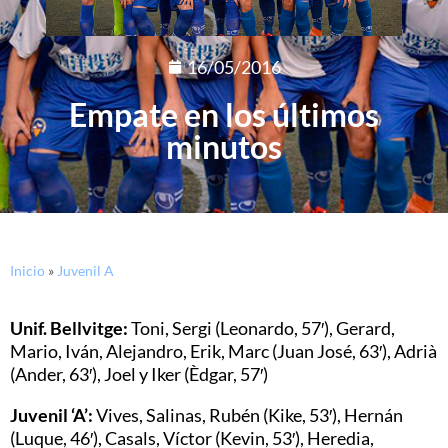
16/05/2016
Empate en los últimos
minutos
Inicio
»
Juvenil A
Unif. Bellvitge:
Toni, Sergi (Leonardo, 57′), Gerard,
Mario, Iván, Alejandro, Erik, Marc (Juan José, 63′), Adrià
(Ander, 63′), Joel y Iker (Èdgar, 57′)
Juvenil ‘A’:
Vives, Salinas, Rubén (Kike, 53′), Hernán
(Luque, 46′), Casals, Víctor (Kevin, 53′), Heredia,