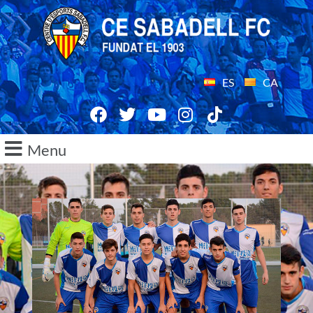
ES
CA
Menu