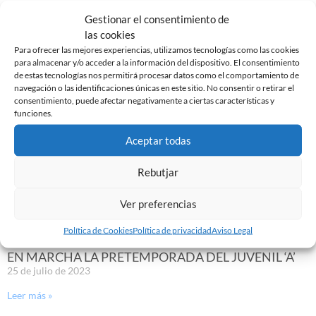
Gestionar el consentimiento de
las cookies
Para ofrecer las mejores experiencias, utilizamos tecnologías como las cookies
para almacenar y/o acceder a la información del dispositivo. El consentimiento
de estas tecnologías nos permitirá procesar datos como el comportamiento de
navegación o las identificaciones únicas en este sitio. No consentir o retirar el
consentimiento, puede afectar negativamente a ciertas características y
funciones.
Aceptar todas
Rebutjar
ALYA CAMARA RENUEVA CON EL CE SABADELL
19 de enero de 2024
Ver preferencias
Leer más »
Política de Cookies
Política de privacidad
Aviso Legal
EN MARCHA LA PRETEMPORADA DEL JUVENIL ‘A’
25 de julio de 2023
Leer más »