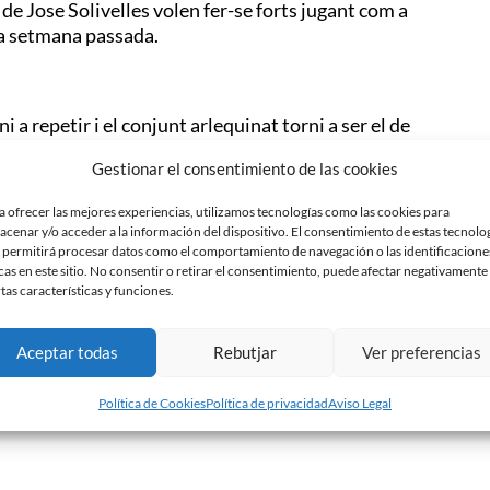
s de Jose Solivelles volen fer-se forts jugant com a
 la setmana passada.
 a repetir i el conjunt arlequinat torni a ser el de
ociatiu. Tot i l»objectiu de fer-se a la victòria i
Gestionar el consentimiento de las cookies
quinat no augura un partit fàcil
‘»A tots dos equips
l.»»
Solivelles però, vol que el factor camp jugui a
a ofrecer las mejores experiencias, utilizamos tecnologías como las cookies para
esta afició que mai dóna l»esquena a l»equip.
acenar y/o acceder a la información del dispositivo. El consentimiento de estas tecnolo
ha sentenciat.
 permitirá procesar datos como el comportamiento de navegación o las identificacione
cas en este sitio. No consentir o retirar el consentimiento, puede afectar negativamente
rtas características y funciones.
s de Castellar del Vallès. Recordem que els socis del
Aceptar todas
Rebutjar
Ver preferencias
da a
5,00€
presentant el seu carnet de soci.
Política de Cookies
Política de privacidad
Aviso Legal