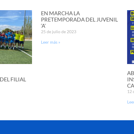
EN MARCHA LA
PRETEMPORADA DEL JUVENIL
‘A’
25 de julio de 2023
Leer más »
AB
EL FILIAL
IN
CA
12 
Lee