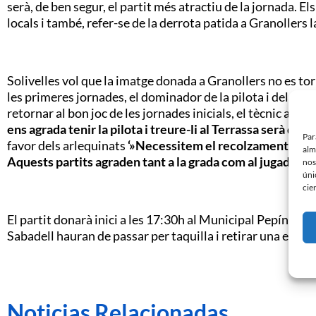
serà, de ben segur, el partit més atractiu de la jornada. El
locals i també, refer-se de la derrota patida a Granollers
Solivelles vol que la imatge donada a Granollers no es torni
les primeres jornades, el dominador de la pilota i del joc ass
retornar al bon joc de les jornades inicials, el tècnic arle
ens agrada tenir la pilota i treure-li al Terrassa serà difíci
Par
favor dels arlequinats
‘»Necessitem el recolzament d»aqu
alm
Aquests partits agraden tant a la grada com al jugador»»
nos
úni
cie
El partit donarà inici a les 17:30h al Municipal Pepín Vall
Sabadell hauran de passar per taquilla i retirar una entra
Noticias Relacionadas