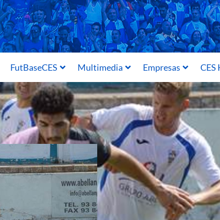
FutBaseCES
Multimedia
Empresas
CES 