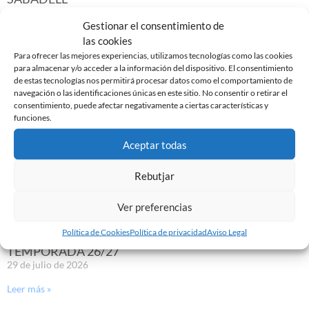
30 de julio de 2026
Gestionar el consentimiento de
Leer más »
las cookies
Para ofrecer las mejores experiencias, utilizamos tecnologías como las cookies
para almacenar y/o acceder a la información del dispositivo. El consentimiento
de estas tecnologías nos permitirá procesar datos como el comportamiento de
navegación o las identificaciones únicas en este sitio. No consentir o retirar el
consentimiento, puede afectar negativamente a ciertas características y
funciones.
Aceptar todas
Rebutjar
Ver preferencias
Política de Cookies
Política de privacidad
Aviso Legal
YA DISPONIBLE LA PRIMERA EQUIPACIÓN DE LA
TEMPORADA 26/27
29 de julio de 2026
Leer más »