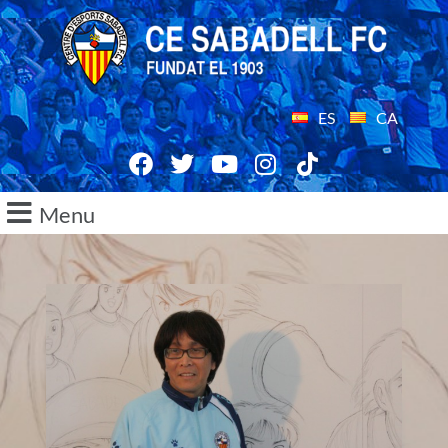
ES
CA
Menu