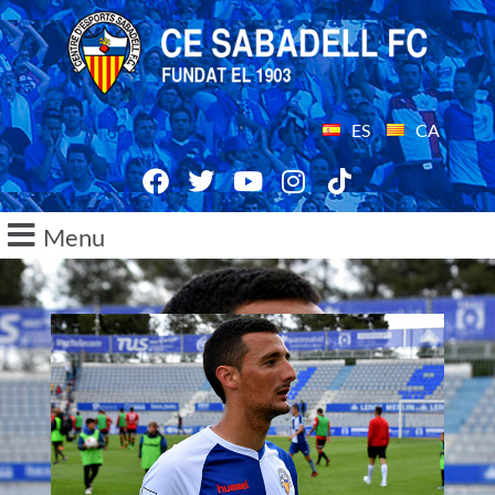
ES
CA
Menu