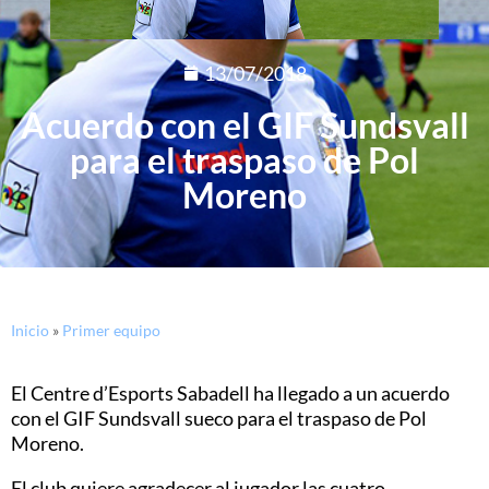
13/07/2018
Acuerdo con el GIF Sundsvall
para el traspaso de Pol
Moreno
Inicio
»
Primer equipo
El Centre d’Esports Sabadell ha llegado a un acuerdo
con el GIF Sundsvall sueco para el traspaso de Pol
Moreno.
El club quiere agradecer al jugador las cuatro