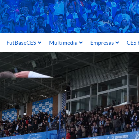
FutBaseCES
Multimedia
Empresas
CES 