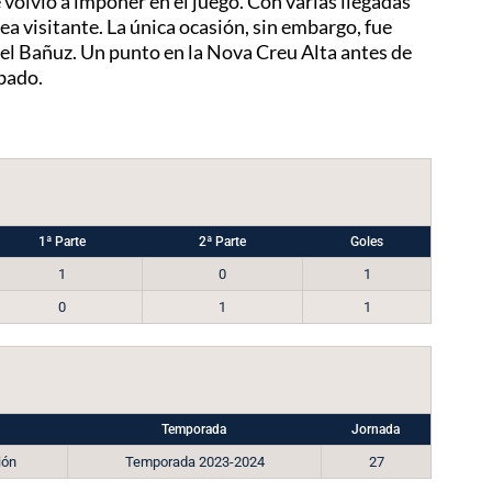
volvió a imponer en el juego. Con varias llegadas
ea visitante. La única ocasión, sin embargo, fue
uel Bañuz. Un punto en la Nova Creu Alta antes de
ábado.
1ª Parte
2ª Parte
Goles
1
0
1
0
1
1
Temporada
Jornada
ión
Temporada 2023-2024
27