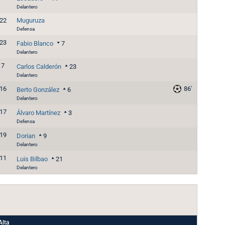
Delantero
22
Muguruza
Defensa
23
Fabio Blanco
7
Delantero
7
Carlos Calderón
23
Delantero
16
86'
Berto González
6
Delantero
17
Álvaro Martínez
3
Defensa
19
Dorian
9
Delantero
11
Luis Bilbao
21
Delantero
Alta