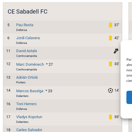
CE Sabadell FC
5
Pau Resta
37'
Defensa
6
Jordi Calavera
42'
Defensa
11
David Astals
Centrocampista
Par
12
33'
Marc Domènech
27
alm
Centrocampista
nos
úni
13
Adrián Ortolá
cie
Portero
14
14'
Marcos Baselga
23
Delantero
16
Toni Herrero
Defensa
17
Vladys Kopotun
59'
Delantero
18
Carles Salvador