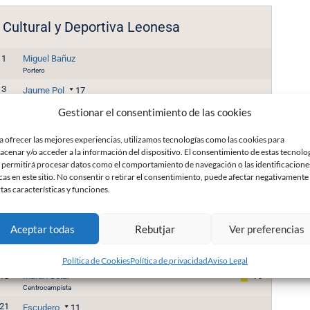
Cultural y Deportiva Leonesa
1
Miguel Bañuz
Portero
3
Jaume Pol
17
Defensa
Gestionar el consentimiento de las cookies
4
Aleix Coch
53'
Defensa
a ofrecer las mejores experiencias, utilizamos tecnologías como las cookies para
6
acenar y/o acceder a la información del dispositivo. El consentimiento de estas tecnolo
Kevin Presa
16
 permitirá procesar datos como el comportamiento de navegación o las identificacione
Centrocampista
cas en este sitio. No consentir o retirar el consentimiento, puede afectar negativamente
8
Barri
rtas características y funciones.
Centrocampista
9
Guillermo
19
Delantero
Aceptar todas
Rebutjar
Ver preferencias
15
Quique Fornos
92'
Defensa
Política de Cookies
Política de privacidad
Aviso Legal
18
Martín Solar
79'
Centrocampista
21
Escudero
11