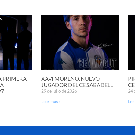
A PRIMERA
XAVI MORENO, NUEVO
PI
LA
JUGADOR DEL CE SABADELL
CE
27
29 de julio de 2026
24 
Leer más »
Lee