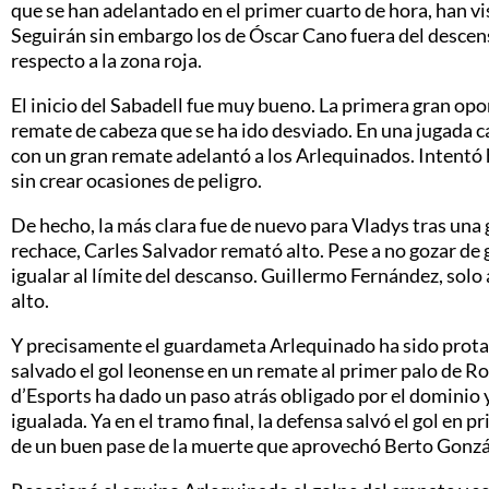
que se han adelantado en el primer cuarto de hora, han vis
Seguirán sin embargo los de Óscar Cano fuera del desce
respecto a la zona roja.
El inicio del Sabadell fue muy bueno. La primera gran op
remate de cabeza que se ha ido desviado. En una jugada c
con un gran remate adelantó a los Arlequinados. Intentó h
sin crear ocasiones de peligro.
De hecho, la más clara fue de nuevo para Vladys tras una 
rechace, Carles Salvador remató alto. Pese a no gozar de
igualar al límite del descanso. Guillermo Fernández, solo
alto.
Y precisamente el guardameta Arlequinado ha sido protag
salvado el gol leonense en un remate al primer palo de Ro
d’Esports ha dado un paso atrás obligado por el dominio y 
igualada. Ya en el tramo final, la defensa salvó el gol en 
de un buen pase de la muerte que aprovechó Berto Gonzá