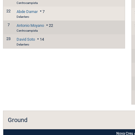
Centrocampista
22
Abde Damar
7
Delantero
7
Antonio Moyano
22
Centrocampista
23
David Soto
14
Delantero
Ground
Nova Creu 