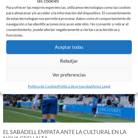
las cookies
Para ofrecer las mejores experiencias, utilizamos tecnologías como las cookies
para almacenar y/o acceder a la información del dispositivo. El consentimiento
de estas tecnologías nos permitirá procesar datos como el comportamiento de
navegación o las identificaciones únicas en este sitio. No consentir o retirar el
consentimiento, puede afectar negativamente a ciertas características y
funciones.
Noticias Relacionadas
Aceptar todas
Rebutjar
Ver preferencias
Política de Cookies
Política de privacidad
Aviso Legal
EL SABADELL EMPATA ANTE LA CULTURAL EN LA