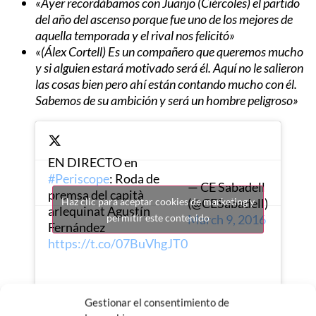
«Ayer recordábamos con Juanjo (Ciércoles) el partido
del año del ascenso porque fue uno de los mejores de
aquella temporada y el rival nos felicitó»
«(Álex Cortell) Es un compañero que queremos mucho
y si alguien estará motivado será él. Aquí no le salieron
las cosas bien pero ahí están contando mucho con él.
Sabemos de su ambición y será un hombre peligroso»
EN DIRECTO en
#Periscope
: Roda de
— CE Sabadell
premsa del capità
(@CESabadell)
Haz clic para aceptar cookies de marketing y
arlequinat Agustín
March 9, 2016
permitir este contenido
Fernández
https://t.co/07BuVhgJT0
Gestionar el consentimiento de