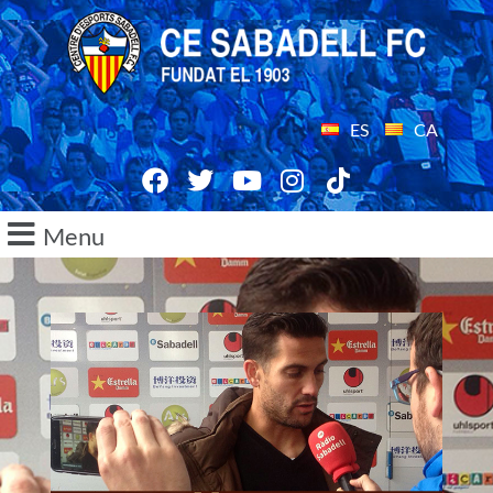
ES
CA
Menu