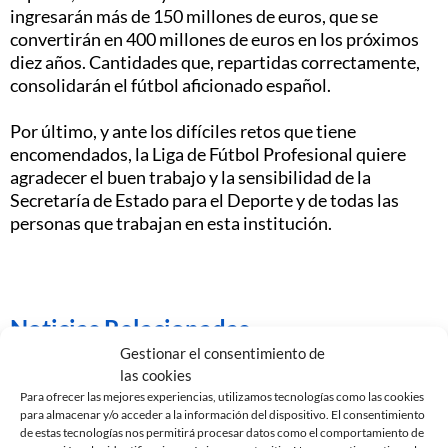
ingresarán más de 150 millones de euros, que se
convertirán en 400 millones de euros en los próximos
diez años. Cantidades que, repartidas correctamente,
consolidarán el fútbol aficionado español.
Por último, y ante los difíciles retos que tiene
encomendados, la Liga de Fútbol Profesional quiere
agradecer el buen trabajo y la sensibilidad de la
Secretaría de Estado para el Deporte y de todas las
personas que trabajan en esta institución.
Noticias Relacionadas
Gestionar el consentimiento de
EDGAR GONZÁLEZ, NUEVO JUGADOR DEL CE
las cookies
SABADELL
Para ofrecer las mejores experiencias, utilizamos tecnologías como las cookies
7 de agosto de 2026
para almacenar y/o acceder a la información del dispositivo. El consentimiento
de estas tecnologías nos permitirá procesar datos como el comportamiento de