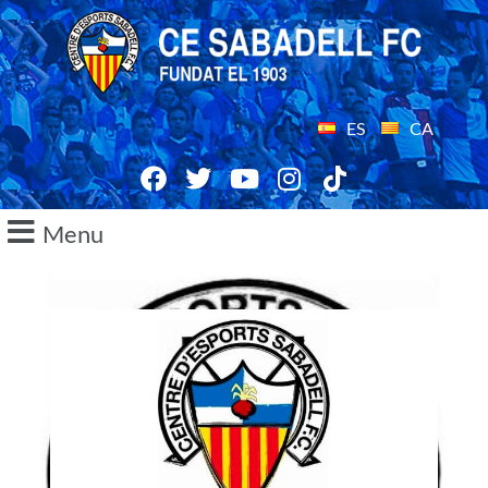
ES
CA
Menu