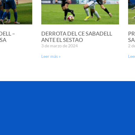
DELL –
DERROTA DEL CE SABADELL
PR
SA
ANTE EL SESTAO
SA
3 de marzo de 2024
2 d
Leer más »
Lee