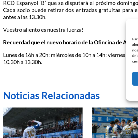
RCD Espanyol ‘B’ que se disputará el próximo domingo 
Cada socio puede retirar dos entradas gratuitas para el
antes a las 13.30h.
Vuestro aliento es nuestra fuerza!
Par
Recuerdad que el nuevo horario de la Ofincina de Atenci
alm
nos
Lunes de 16h a 20h; miércoles de 10h a 14h; viernes de 10
úni
10.30h a 13.30h.
cie
Noticias Relacionadas