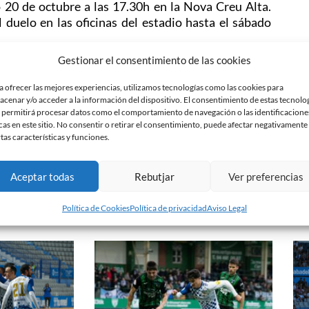
20 de octubre a las 17.30h en la Nova Creu Alta.
 duelo en las oficinas del estadio hasta el sábado
Gestionar el consentimiento de las cookies
a ofrecer las mejores experiencias, utilizamos tecnologías como las cookies para
ón al Socio es el siguiente
:
acenar y/o acceder a la información del dispositivo. El consentimiento de estas tecnolo
 permitirá procesar datos como el comportamiento de navegación o las identificacione
h a 14h y de 16h a 20h; y, los sábados de partido de
cas en este sitio. No consentir o retirar el consentimiento, puede afectar negativamente
rtas características y funciones.
Aceptar todas
Rebutjar
Ver preferencias
Política de Cookies
Política de privacidad
Aviso Legal