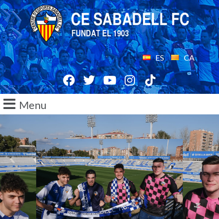
ES
CA
Menu