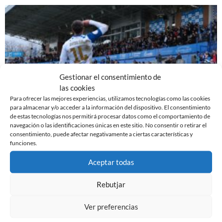
Gestionar el consentimiento de
las cookies
Para ofrecer las mejores experiencias, utilizamos tecnologías como las cookies
para almacenar y/o acceder a la información del dispositivo. El consentimiento
de estas tecnologías nos permitirá procesar datos como el comportamiento de
EL SABADELL EMPATA ANTE LA CULTURAL EN LA
navegación o las identificaciones únicas en este sitio. No consentir o retirar el
consentimiento, puede afectar negativamente a ciertas características y
NOVA CREU ALTA
funciones.
10 de marzo de 2024
Aceptar todas
Leer más »
Rebutjar
Ver preferencias